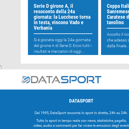
Serie D girone A, il
Coppa Itali
resoconto della 24a
Sanremese
giornata: la Lucchese torna
Caratese d
in testa, vincono Vado e
tavolino
Verbania
Accolto il ri
Si è giocata oggi la 24a giornata
che adesso 
del girone A di Serie D. Ecco tutti i
dalla finale...
risultati e marcatori di oggi....
';
DATASPORT
Dal 1995, DataSport racconta lo sport in diretta, 24h su 24h.
Tutto lo sport in tempo reale con news, statistiche, pagelle,
video, audio e commenti per far vivere le emozioni degli event