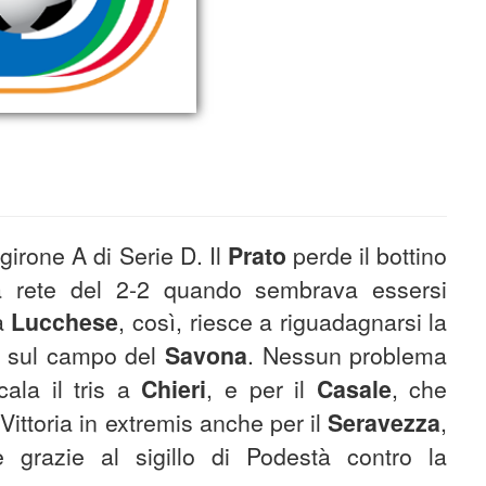
girone A di Serie D. Il
Prato
perde il bottino
la rete del 2-2 quando sembrava essersi
a
Lucchese
, così, riesce a riguadagnarsi la
ia sul campo del
Savona
. Nessun problema
cala il tris a
Chieri
, e per il
Casale
, che
 Vittoria in extremis anche per il
Seravezza
,
 grazie al sigillo di Podestà contro la