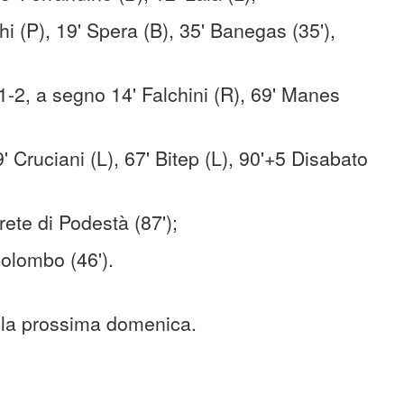
i (P), 19' Spera (B), 35' Banegas (35'),
 1-2, a segno 14' Falchini (R), 69' Manes
' Cruciani (L), 67' Bitep (L), 90'+5 Disabato
 rete di Podestà (87');
Colombo (46').
a la prossima domenica.