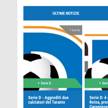
ULTIME NOTIZIE
1 ora fa
Serie D
Seri
Serie D - Aggrediti due
Serie D: è
calciatori del Taranto
Reina, pre
Caronnese