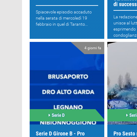
di succes
Spiacevole episodio accaduto
La redazione
nella serata di mercoledì 19
unisce al lut
febbraio in quel di Taranto...
esprimendo l
condoglianze
società Caro
4 giorni fa
Serie D
Seri
Serie D Girone B - Pro
Pro Sesto 