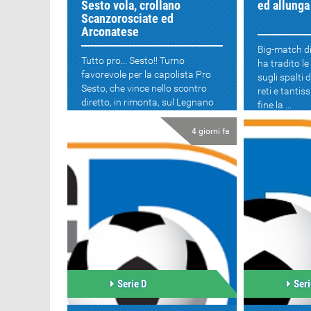
Sesto vola, crollano
ed allunga 
Scanzorosciate ed
Arconatese
Big-match d
Tutto pro... Sesto!! Turno
ha tradito le
favorevole per la capolista Pro
sugli spalti 
Sesto, che vince nello scontro
reti e tantis
diretto, in rimonta, sul Legnano
fine la ...
(3-2) ed allunga ...
4 giorni fa
Serie D
Seri