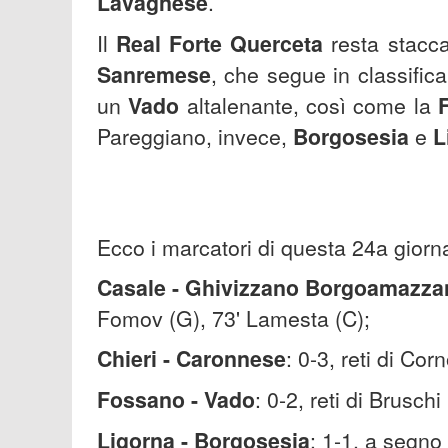
Lavagnese
.
Il
Real Forte Querceta
resta stacca
Sanremese
, che segue in classific
un
Vado
altalenante, così come la
Pareggiano, invece,
Borgosesia
e
L
Ecco i marcatori di questa 24a giorn
Casale - Ghivizzano Borgoamazza
Fomov (G), 73' Lamesta (C);
Chieri - Caronnese
: 0-3, reti di Cor
Fossano - Vado
: 0-2, reti di Bruschi
Ligorna - Borgosesia
: 1-1, a segno 