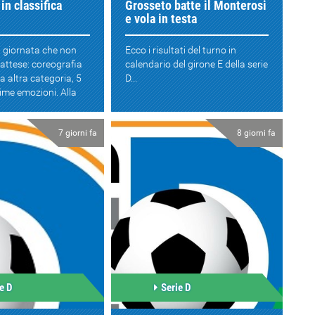
in classifica
Grosseto batte il Monterosi
e vola in testa
i giornata che non
Ecco i risultati del turno in
 attese: coreografia
calendario del girone E della serie
da altra categoria, 5
D...
sime emozioni. Alla
7 giorni fa
8 giorni fa
e D
Serie D