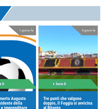
1 giorno fa
4 giorni fa
e D
Serie D
 morto Augusto
Tre punti che valgono
sidente della
doppio, il Foggia si avvicina
 e imprenditore
al Bitonto