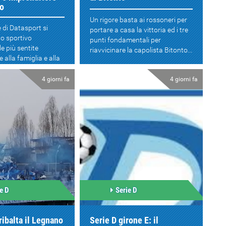
so
Un rigore basta ai rossoneri per
 di Datasport si
portare a casa la vittoria ed i tre
to sportivo
punti fondamentali per
e più sentite
riavvicinare la capolista Bitonto...
 alla famiglia e alla
nnese....
4 giorni fa
4 giorni fa
e D
Serie D
ribalta il Legnano
Serie D girone E: il