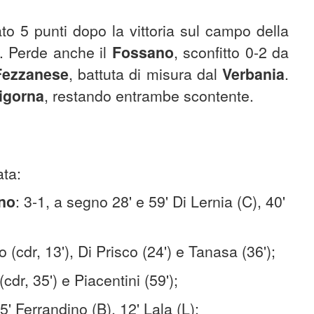
to 5 punti dopo la vittoria sul campo della
a. Perde anche il
Fossano
, sconfitto 0-2 da
Fezzanese
, battuta di misura dal
Verbania
.
igorna
, restando entrambe scontente.
ata:
no
: 3-1, a segno 28' e 59' Di Lernia (C), 40'
no (cdr, 13'), Di Prisco (24') e Tanasa (36');
 (cdr, 35') e Piacentini (59');
5' Ferrandino (B), 12' Lala (L);