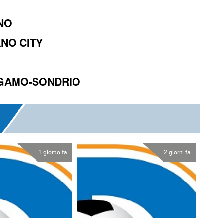
UNO
ANO CITY
ERGAMO-SONDRIO
1 giorno fa
2 giorni fa