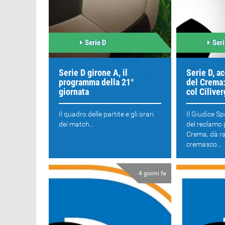
Serie D
Seri
Serie D girone A, il
Serie D, ac
programma della 21°
del Crema: 
giornata
col Cilive
Il quadro delle partite e gli orari
Il Giudice Sp
dei match...
del reclamo 
Crema, dà ra
cremasco...
4 giorni fa