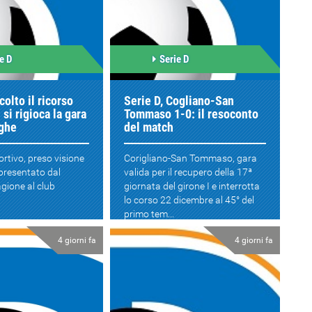
e D
Serie D
colto il ricorso
Serie D, Cogliano-San
si rigioca la gara
Tommaso 1-0: il resoconto
rghe
del match
ortivo, preso visione
Corigliano-San Tommaso, gara
presentato dal
valida per il recupero della 17ª
gione al club
giornata del girone I e interrotta
lo corso 22 dicembre al 45° del
primo tem...
4 giorni fa
4 giorni fa