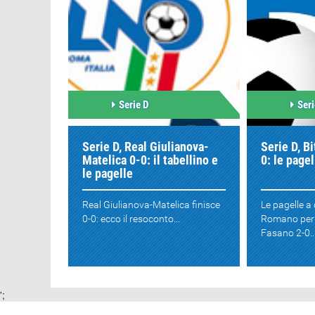
Serie D
Seri
Serie D, Real Giulianova-
Serie D, B
Matelica 0-0: il tabellino e
0: le pagel
le pagelle
Real Giulianova-Matelica finisce
Le pagelle a
0-0: ecco il resoconto...
Romano per l
Fasano 2-0..
';