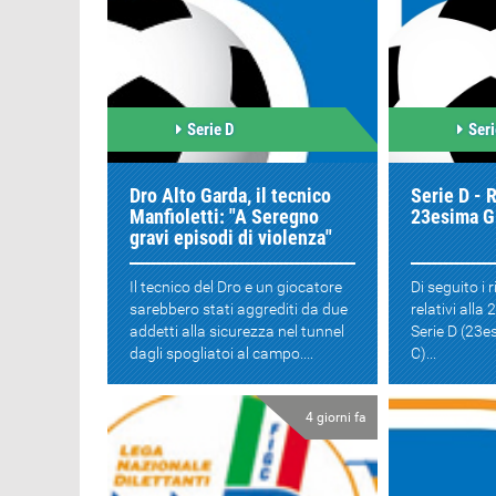
Serie D
Seri
Dro Alto Garda, il tecnico
Serie D - R
Manfioletti: "A Seregno
23esima G
gravi episodi di violenza"
Il tecnico del Dro e un giocatore
Di seguito i r
sarebbero stati aggrediti da due
relativi alla
addetti alla sicurezza nel tunnel
Serie D (23es
dagli spogliatoi al campo....
C)...
4 giorni fa