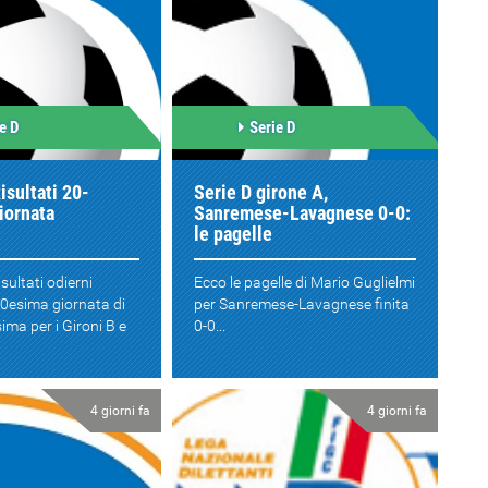
e D
Serie D
isultati 20-
Serie D girone A,
iornata
Sanremese-Lavagnese 0-0:
le pagelle
isultati odierni
Ecco le pagelle di Mario Guglielmi
 20esima giornata di
per Sanremese-Lavagnese finita
ima per i Gironi B e
0-0...
4 giorni fa
4 giorni fa