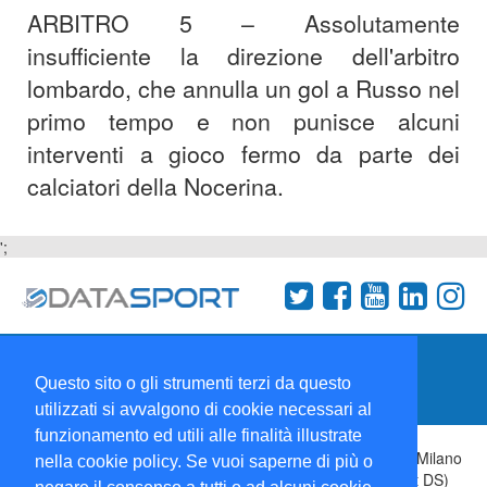
ARBITRO 5 – Assolutamente
insufficiente la direzione dell'arbitro
lombardo, che annulla un gol a Russo nel
primo tempo e non punisce alcuni
interventi a gioco fermo da parte dei
calciatori della Nocerina.
';
Termini e condizioni
Chi siamo
Network
Questo sito o gli strumenti terzi da questo
Collabora con noi
utilizzati si avvalgono di cookie necessari al
funzionamento ed utili alle finalità illustrate
Copyright 1995-2026 ©
Wise Srl
Via Palmanova 8 20132 Milano
nella cookie policy. Se vuoi saperne di più o
Italia - P. IVA 09072090963 | ISSN: 2499-2925 (DataSport DS)