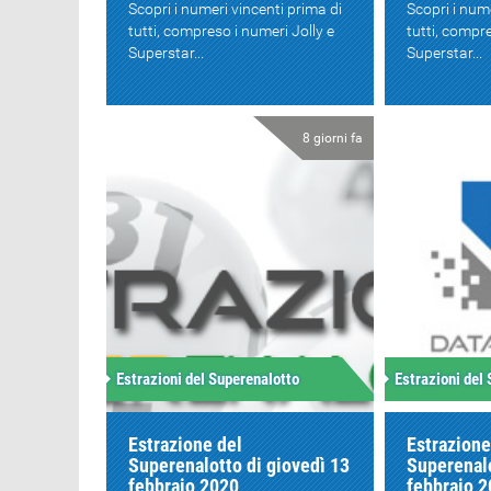
Scopri i numeri vincenti prima di
Scopri i num
tutti, compreso i numeri Jolly e
tutti, compre
Superstar...
Superstar...
8 giorni fa
Estrazioni del Superenalotto
Estrazioni del
Estrazione del
Estrazione
Superenalotto di giovedì 13
Superenalo
febbraio 2020
febbraio 