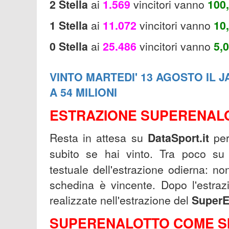
2 Stella
ai
1.569
vincitori vanno
100
1 Stella
ai
11.072
vincitori vanno
10
0 Stella
ai
25.486
vincitori vanno
5,
VINTO MARTEDI' 13 AGOSTO IL JA
A 54 MILIONI
ESTRAZIONE SUPERENALO
Resta in attesa su
DataSport.it
per
subito se hai vinto. Tra poco s
testuale dell'estrazione odierna: no
schedina è vincente. Dopo l'estraz
realizzate nell'estrazione del
SuperE
SUPERENALOTTO COME SI