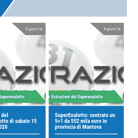
6 giorni fa
8 giorni fa
 Superenalotto
Estrazioni del Superenalotto
 del
SuperEnalotto: centrato un
tto di sabato 15
5+1 da 552 mila euro in
2020
provincia di Mantova