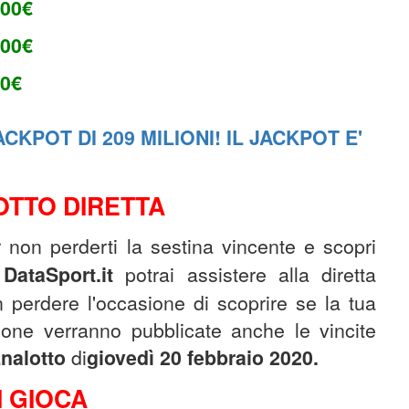
,00
€
,00€
00€
CKPOT DI 209 MILIONI! IL JACKPOT E'
TTO DIRETTA
 non perderti la sestina vincente e scopri
u
DataSport.it
potrai assistere alla diretta
n perdere l'occasione di scoprire se la tua
ione verranno pubblicate anche le vincite
nalotto
di
giovedì 20
febbraio
2020.
 GIOCA