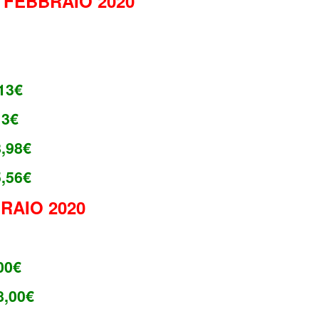
 FEBBRAIO 2020
13
€
13€
,98€
5,56€
RAIO 2020
00
€
8,00
€