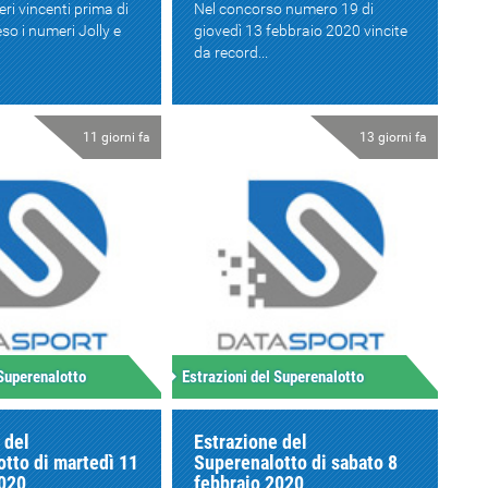
eri vincenti prima di
Nel concorso numero 19 di
so i numeri Jolly e
giovedì 13 febbraio 2020 vincite
da record...
11 giorni fa
13 giorni fa
 Superenalotto
Estrazioni del Superenalotto
 del
Estrazione del
tto di martedì 11
Superenalotto di sabato 8
2020
febbraio 2020