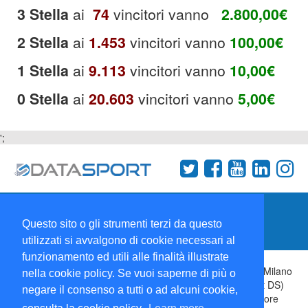
3 Stella
ai
74
vincitori vanno
2.800,00
€
2 Stella
ai
1.453
vincitori vanno
100,00
€
1 Stella
ai
9.113
vincitori vanno
10,00€
0 Stella
ai
20.603
vincitori vanno
5,00€
';
Termini e condizioni
Chi siamo
Network
Questo sito o gli strumenti terzi da questo
Collabora con noi
utilizzati si avvalgono di cookie necessari al
funzionamento ed utili alle finalità illustrate
Copyright 1995-2026 ©
Wise Srl
Via Palmanova 8 20132 Milano
nella cookie policy. Se vuoi saperne di più o
Italia - P. IVA 09072090963 | ISSN: 2499-2925 (DataSport DS)
negare il consenso a tutti o ad alcuni cookie,
Informazioni e richieste di pubblicità:
Commerciale
| Direttore