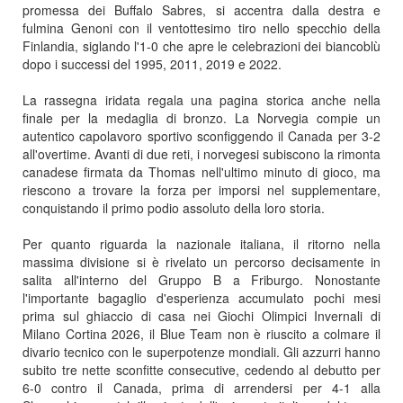
promessa dei Buffalo Sabres, si accentra dalla destra e
fulmina Genoni con il ventottesimo tiro nello specchio della
Finlandia, siglando l'1-0 che apre le celebrazioni dei biancoblù
dopo i successi del 1995, 2011, 2019 e 2022.
La rassegna iridata regala una pagina storica anche nella
finale per la medaglia di bronzo. La Norvegia compie un
autentico capolavoro sportivo sconfiggendo il Canada per 3-2
all'overtime. Avanti di due reti, i norvegesi subiscono la rimonta
canadese firmata da Thomas nell'ultimo minuto di gioco, ma
riescono a trovare la forza per imporsi nel supplementare,
conquistando il primo podio assoluto della loro storia.
Per quanto riguarda la nazionale italiana, il ritorno nella
massima divisione si è rivelato un percorso decisamente in
salita all'interno del Gruppo B a Friburgo. Nonostante
l'importante bagaglio d'esperienza accumulato pochi mesi
prima sul ghiaccio di casa nei Giochi Olimpici Invernali di
Milano Cortina 2026, il Blue Team non è riuscito a colmare il
divario tecnico con le superpotenze mondiali. Gli azzurri hanno
subito tre nette sconfitte consecutive, cedendo al debutto per
6-0 contro il Canada, prima di arrendersi per 4-1 alla