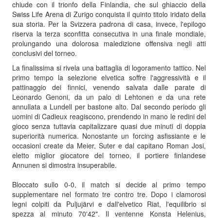
chiude con il trionfo della Finlandia, che sul ghiaccio della
Swiss Life Arena di Zurigo conquista il quinto titolo iridato della
sua storia. Per la Svizzera padrona di casa, invece, l'epilogo
riserva la terza sconfitta consecutiva in una finale mondiale,
prolungando una dolorosa maledizione offensiva negli atti
conclusivi del torneo.
La finalissima si rivela una battaglia di logoramento tattico. Nel
primo tempo la selezione elvetica soffre l'aggressività e il
pattinaggio dei finnici, venendo salvata dalle parate di
Leonardo Genoni, da un palo di Lehtonen e da una rete
annullata a Lundell per bastone alto. Dal secondo periodo gli
uomini di Cadieux reagiscono, prendendo in mano le redini del
gioco senza tuttavia capitalizzare quasi due minuti di doppia
superiorità numerica. Nonostante un forcing asfissiante e le
occasioni create da Meier, Suter e dal capitano Roman Josi,
eletto miglior giocatore del torneo, il portiere finlandese
Annunen si dimostra insuperabile.
Bloccato sullo 0-0, il match si decide al primo tempo
supplementare nel formato tre contro tre. Dopo i clamorosi
legni colpiti da Puljujärvi e dall'elvetico Riat, l'equilibrio si
spezza al minuto 70'42". Il ventenne Konsta Helenius,