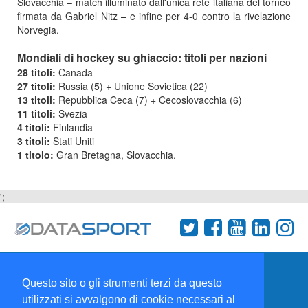
Slovacchia – match illuminato dall'unica rete italiana del torneo
firmata da Gabriel Nitz – e infine per 4-0 contro la rivelazione
Norvegia.
Mondiali di hockey su ghiaccio: titoli per nazioni
28 titoli:
Canada
27 titoli:
Russia (5) + Unione Sovietica (22)
13 titoli:
Repubblica Ceca (7) + Cecoslovacchia (6)
11 titoli:
Svezia
4 titoli:
Finlandia
3 titoli:
Stati Uniti
1 titolo:
Gran Bretagna, Slovacchia.
';
Termini e condizioni
Chi siamo
Network
Questo sito o gli strumenti terzi da questo
Collabora con noi
utilizzati si avvalgono di cookie necessari al