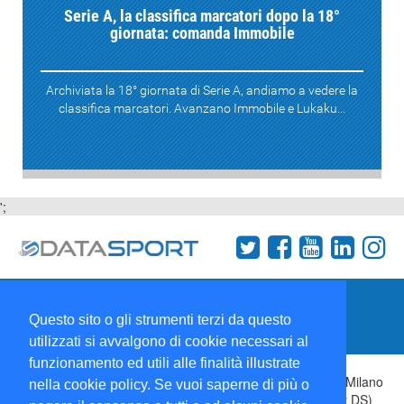
Serie A, la classifica marcatori dopo la 18°
giornata: comanda Immobile
Archiviata la 18° giornata di Serie A, andiamo a vedere la
classifica marcatori. Avanzano Immobile e Lukaku...
';
Termini e condizioni
Chi siamo
Network
Questo sito o gli strumenti terzi da questo
Collabora con noi
utilizzati si avvalgono di cookie necessari al
funzionamento ed utili alle finalità illustrate
Copyright 1995-2026 ©
Wise Srl
Via Palmanova 8 20132 Milano
nella cookie policy. Se vuoi saperne di più o
Italia - P. IVA 09072090963 | ISSN: 2499-2925 (DataSport DS)