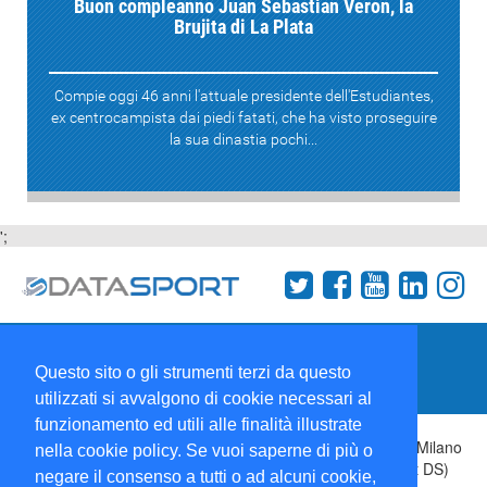
Buon compleanno Juan Sebastian Veron, la
Brujita di La Plata
Compie oggi 46 anni l'attuale presidente dell'Estudiantes,
ex centrocampista dai piedi fatati, che ha visto proseguire
la sua dinastia pochi...
';
Termini e condizioni
Chi siamo
Network
Questo sito o gli strumenti terzi da questo
Collabora con noi
utilizzati si avvalgono di cookie necessari al
funzionamento ed utili alle finalità illustrate
Copyright 1995-2026 ©
Wise Srl
Via Palmanova 8 20132 Milano
nella cookie policy. Se vuoi saperne di più o
Italia - P. IVA 09072090963 | ISSN: 2499-2925 (DataSport DS)
negare il consenso a tutti o ad alcuni cookie,