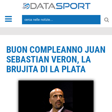
*/
BUON COMPLEANNO JUAN
SEBASTIAN VERON, LA
BRUJITA DI LA PLATA