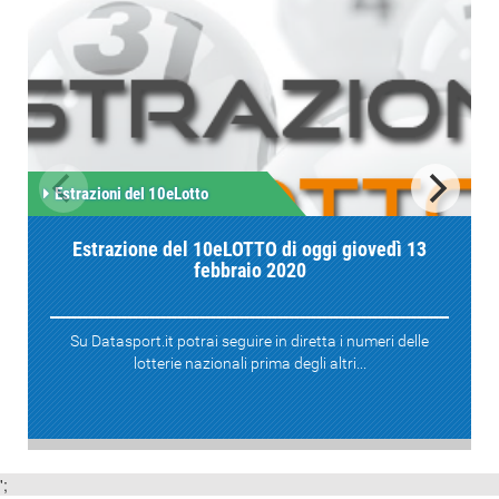
Estrazioni del 10eLotto
Estrazione del 10eLOTTO di oggi giovedì 13
febbraio 2020
Su Datasport.it potrai seguire in diretta i numeri delle
lotterie nazionali prima degli altri...
';