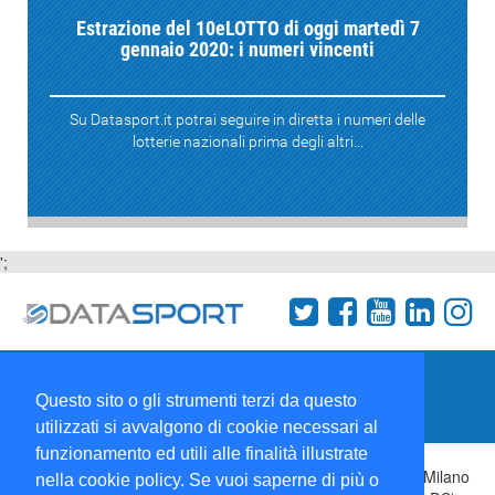
Estrazione del 10eLOTTO di oggi martedì 7
gennaio 2020: i numeri vincenti
Su Datasport.it potrai seguire in diretta i numeri delle
lotterie nazionali prima degli altri...
';
Termini e condizioni
Chi siamo
Network
Questo sito o gli strumenti terzi da questo
Collabora con noi
utilizzati si avvalgono di cookie necessari al
funzionamento ed utili alle finalità illustrate
Copyright 1995-2026 ©
Wise Srl
Via Palmanova 8 20132 Milano
nella cookie policy. Se vuoi saperne di più o