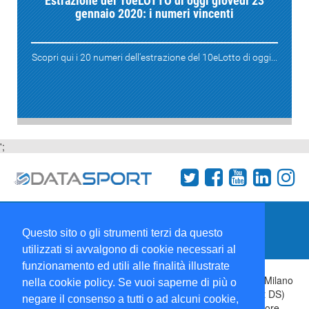
Estrazione del 10eLOTTO di oggi giovedì 23
gennaio 2020: i numeri vincenti
Scopri qui i 20 numeri dell'estrazione del 10eLotto di oggi...
';
Termini e condizioni
Chi siamo
Network
Questo sito o gli strumenti terzi da questo
Collabora con noi
utilizzati si avvalgono di cookie necessari al
funzionamento ed utili alle finalità illustrate
Copyright 1995-2026 ©
Wise Srl
Via Palmanova 8 20132 Milano
nella cookie policy. Se vuoi saperne di più o
Italia - P. IVA 09072090963 | ISSN: 2499-2925 (DataSport DS)
negare il consenso a tutti o ad alcuni cookie,
Informazioni e richieste di pubblicità:
Commerciale
| Direttore