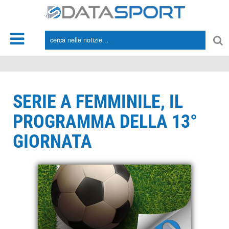
*/
SERIE A FEMMINILE, IL
PROGRAMMA DELLA 13°
GIORNATA