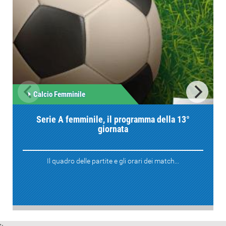
Calcio Femminile
Serie A femminile, il programma della 13°
giornata
Il quadro delle partite e gli orari dei match...