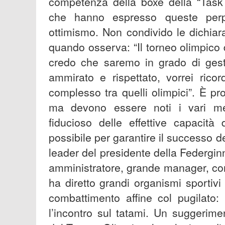
competenza della boxe della “Task 
che hanno espresso queste perpl
ottimismo. Non condivido le dichia
quando osserva: “Il torneo olimpico d
credo che saremo in grado di gest
ammirato e rispettato, vorrei rico
complesso tra quelli olimpici”. È pr
ma devono essere noti i vari mec
fiducioso delle effettive capacità
possibile per garantire il successo d
leader del presidente della Federgin
amministratore, grande manager, com
ha diretto grandi organismi sportiv
combattimento affine col pugilato: 
l’incontro sul tatami. Un suggerime