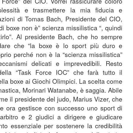
Force” del CIO. Vorrei rassicurare coloro
essità e trasmettere la mia fiducia e
razioni di Tomas Bach, Presidente del CIO,
i boxe non è” scienza missilistica “, quindi
irlo”. Al presidente Bach, che ho sempre
rdare che “la boxe è lo sport più duro e
oprio perché non è la “scienza missilistica”
canismi delicati e imprevedibili. Resto
 della “Task Force IOC” che farà tutto il
ella boxe ai Giochi Olimpici. La scelta come
nastica, Morinari Watanabe, è saggia. Abile
e il presidente del judo, Marius Vizer, che
i e ora gestisce con successo uno sport di
arbitro e 2 giudici a dirigere e giudicare
nto essenziale per sostenere la credibilità