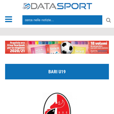
*/
BARI U19