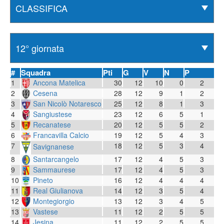
#
Squadra
Pti
G
V
N
P
1
Ancona Matelica
30
12
10
0
2
2
Cesena
28
12
9
1
2
3
San Nicolò Notaresco
25
12
8
1
3
4
Sangiustese
23
12
6
5
1
5
Recanatese
20
12
5
5
2
6
Francavilla Calcio
19
12
5
4
3
7
18
12
5
3
4
Savignanese
8
Santarcangelo
17
12
4
5
3
9
Sammaurese
17
12
4
5
3
10
Pineto
16
12
4
4
4
11
Real Giulianova
14
12
3
5
4
12
Montegiorgio
13
12
3
4
5
13
Vastese
11
12
2
5
5
14
Jesina
11
12
2
5
5