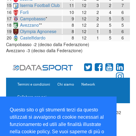
15
Isernia Football Club
11
12
3
2
7
16
Forlì
10
12
2
4
6
17
Campobasso
*
9
12
2
5
5
18
Avezzano
**
8
12
2
5
5
19
Olympia Agnonese
8
12
1
5
6
20
Castelfidardo
8
12
1
5
6
Campobasso -2 (deciso dalla Federazione)
Avezzano -3 (deciso dalla Federazione)
Termini e condizioni
Chi siamo
Network
Collabora con noi
Questo sito o gli strumenti terzi da questo
Copyright 1995-2026 ©
Wise Srl
Via Palmanova 8 20132
utilizzati si avvalgono di cookie necessari al
Milano Italia - P. IVA 09072090963 | ISSN: 2499-2925
(DataSport DS)
funzionamento ed utili alle finalità illustrate
Informazioni e richieste di pubblicità:
Commerciale
|
nella cookie policy. Se vuoi saperne di più o