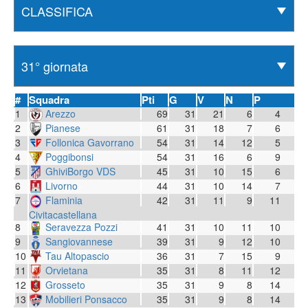
#
Squadra
Pti
G
V
N
P
1
Arezzo
69
31
21
6
4
2
Pianese
61
31
18
7
6
3
Follonica Gavorrano
54
31
14
12
5
4
Poggibonsi
54
31
16
6
9
5
GhiviBorgo VDS
45
31
10
15
6
6
Livorno
44
31
10
14
7
7
Flaminia
42
31
11
9
11
Civitacastellana
8
Seravezza Pozzi
41
31
10
11
10
9
Sangiovannese
39
31
9
12
10
10
Tau Altopascio
36
31
7
15
9
11
Orvietana
35
31
8
11
12
12
Grosseto
35
31
9
8
14
13
Mobilieri Ponsacco
35
31
9
8
14