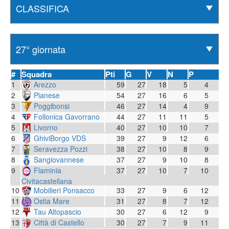
#
Squadra
Pti
G
V
N
P
1
Arezzo
59
27
18
5
4
2
Pianese
54
27
16
6
5
3
Poggibonsi
46
27
14
4
9
4
Follonica Gavorrano
44
27
11
11
5
5
Livorno
40
27
10
10
7
6
GhiviBorgo VDS
39
27
9
12
6
7
Seravezza Pozzi
38
27
10
8
9
8
Sangiovannese
37
27
9
10
8
9
Flaminia
37
27
10
7
10
Civitacastellana
10
Mobilieri Ponsacco
33
27
9
6
12
11
Ostia Mare
31
27
8
7
12
12
Tau Altopascio
30
27
6
12
9
13
Città di Castello
30
27
7
9
11