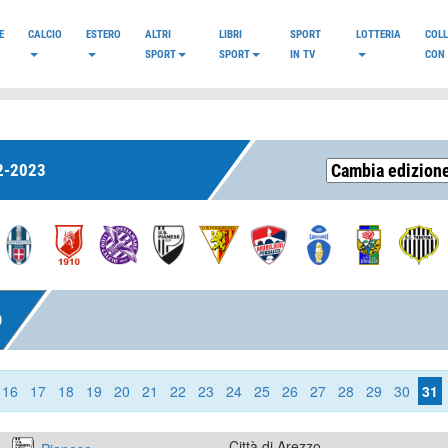
E
CALCIO
ESTERO
ALTRI
LIBRI
SPORT
LOTTERIA
COL
SPORT
SPORT
IN TV
CON 
2-2023
O
16
17
18
19
20
21
22
23
24
25
26
27
28
29
30
31
Città di Arezzo