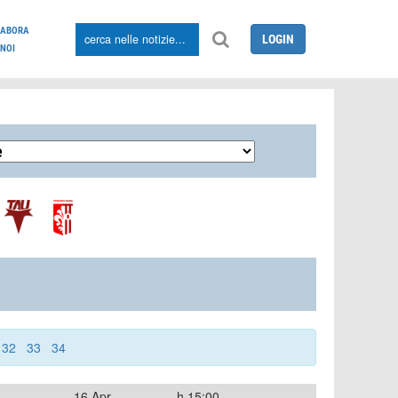
LABORA
LOGIN
NOI
32
33
34
16 Apr
h.15:00