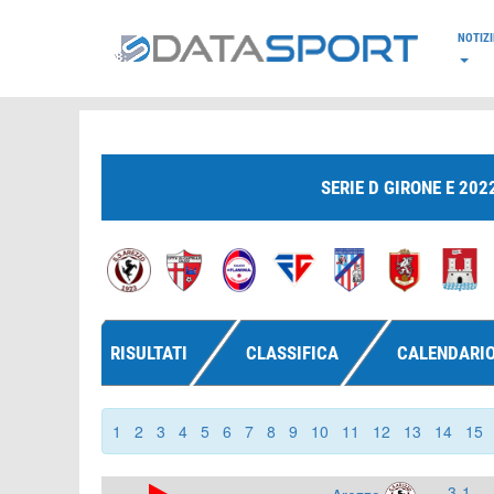
*/
NOTIZI
SERIE D GIRONE E 202
RISULTATI
CLASSIFICA
CALENDARI
1
2
3
4
5
6
7
8
9
10
11
12
13
14
15
3-1