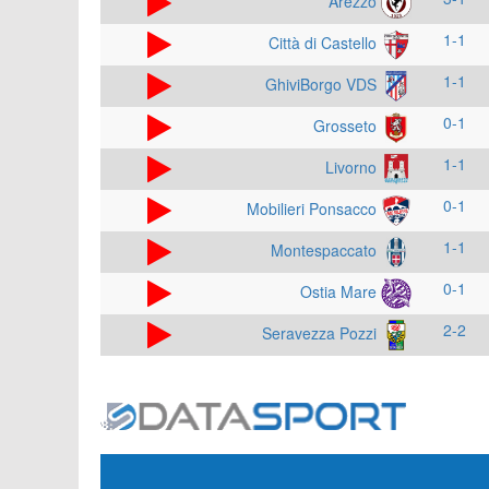
Arezzo
1-1
Città di Castello
1-1
GhiviBorgo VDS
0-1
Grosseto
1-1
Livorno
0-1
Mobilieri Ponsacco
1-1
Montespaccato
0-1
Ostia Mare
2-2
Seravezza Pozzi