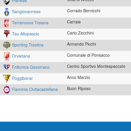
Pianese
Corrado Bernicchi
Sangiovannese
Carraia
Terranuova Traiana
Carlo Zecchini
Tau Altopascio
Armando Picchi
Sporting Trestina
Comunale di Ponsacco
Orvietana
Centro Sportivo Montespaccato
Follonica Gavorrano
Anco Marzio
Poggibonsi
Buon Riposo
Flaminia Civitacastellana