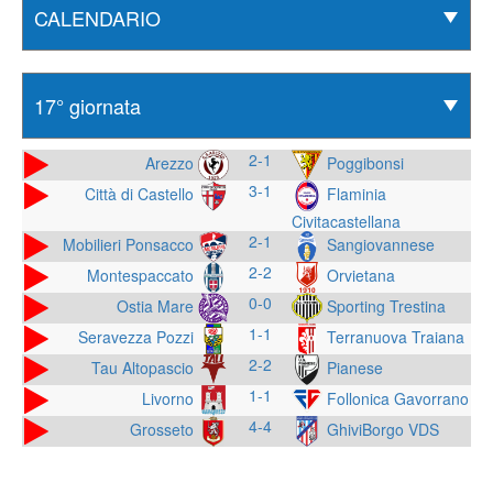
2-1
Arezzo
Poggibonsi
3-1
Città di Castello
Flaminia
Civitacastellana
2-1
Mobilieri Ponsacco
Sangiovannese
2-2
Montespaccato
Orvietana
0-0
Ostia Mare
Sporting Trestina
1-1
Seravezza Pozzi
Terranuova Traiana
2-2
Tau Altopascio
Pianese
1-1
Livorno
Follonica Gavorrano
4-4
Grosseto
GhiviBorgo VDS