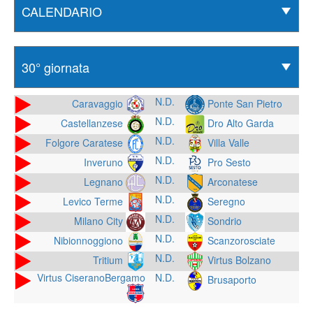
N.D.
Caravaggio
Ponte San Pietro
N.D.
Castellanzese
Dro Alto Garda
N.D.
Folgore Caratese
Villa Valle
N.D.
Inveruno
Pro Sesto
N.D.
Legnano
Arconatese
N.D.
Levico Terme
Seregno
N.D.
Milano City
Sondrio
N.D.
Nibionnoggiono
Scanzorosciate
N.D.
Tritium
Virtus Bolzano
Virtus CiseranoBergamo
N.D.
Brusaporto