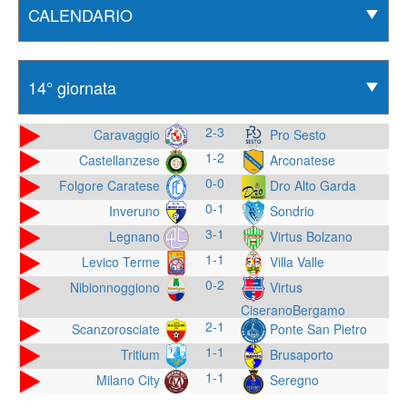
2-3
Caravaggio
Pro Sesto
1-2
Castellanzese
Arconatese
0-0
Folgore Caratese
Dro Alto Garda
0-1
Inveruno
Sondrio
3-1
Legnano
Virtus Bolzano
1-1
Levico Terme
Villa Valle
0-2
Nibionnoggiono
Virtus
CiseranoBergamo
2-1
Scanzorosciate
Ponte San Pietro
1-1
Tritium
Brusaporto
1-1
Milano City
Seregno