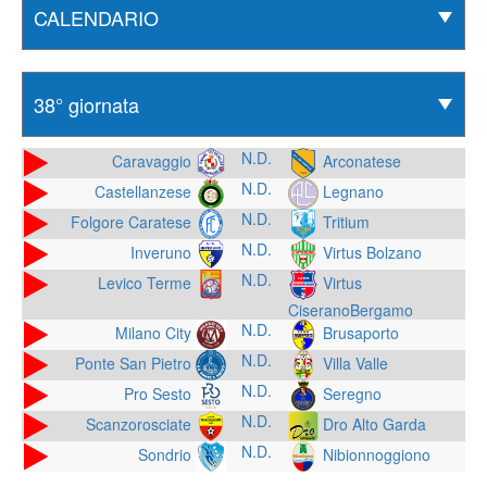
N.D.
Caravaggio
Arconatese
N.D.
Castellanzese
Legnano
N.D.
Folgore Caratese
Tritium
N.D.
Inveruno
Virtus Bolzano
N.D.
Levico Terme
Virtus
CiseranoBergamo
N.D.
Milano City
Brusaporto
N.D.
Ponte San Pietro
Villa Valle
N.D.
Pro Sesto
Seregno
N.D.
Scanzorosciate
Dro Alto Garda
N.D.
Sondrio
Nibionnoggiono