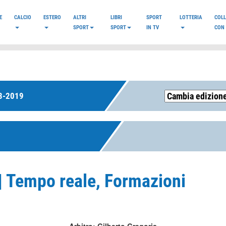
E
CALCIO
ESTERO
ALTRI
LIBRI
SPORT
LOTTERIA
COL
SPORT
SPORT
IN TV
CON 
8-2019
 | Tempo reale, Formazioni