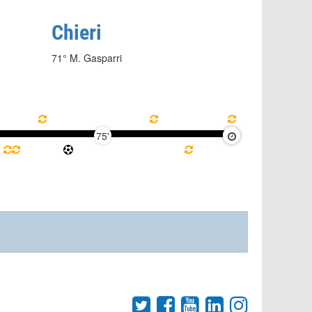
Chieri
71° M. Gasparri
75'
90'