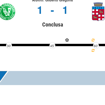
Arbitro: Gilberto Gregoris
1
-
1
Conclusa
30'
45'
60'