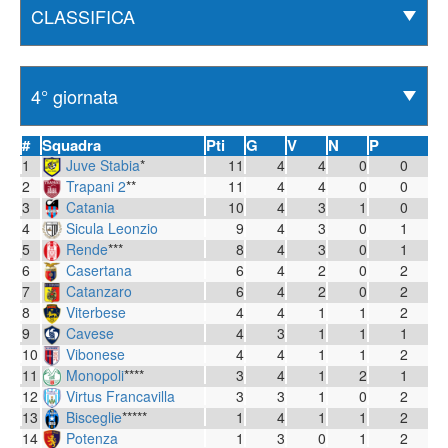
#
Squadra
Pti
G
V
N
P
1
Juve Stabia
*
11
4
4
0
0
2
Trapani 2
**
11
4
4
0
0
3
Catania
10
4
3
1
0
4
Sicula Leonzio
9
4
3
0
1
5
Rende
***
8
4
3
0
1
6
Casertana
6
4
2
0
2
7
Catanzaro
6
4
2
0
2
8
Viterbese
4
4
1
1
2
9
Cavese
4
3
1
1
1
10
Vibonese
4
4
1
1
2
11
Monopoli
****
3
4
1
2
1
12
Virtus Francavilla
3
3
1
0
2
13
Bisceglie
*****
1
4
1
1
2
14
Potenza
1
3
0
1
2