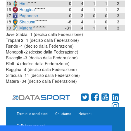
15
Rieti
******
0
4
1
1
2
16
Reggina
*******
0
4
1
1
2
17
Paganese
0
3
0
0
3
18
Siracusa
********
-8
4
1
0
3
19
Matera
*********
-31
4
1
0
3
Juve Stabia -1 (deciso dalla Federazione)
Trapani 2 -1 (deciso dalla Federazione)
Rende -1 (deciso dalla Federazione)
Monopoli -2 (deciso dalla Federazione)
Bisceglie -3 (deciso dalla Federazione)
Rieti -4 (deciso dalla Federazione)
Reggina -4 (deciso dalla Federazione)
Siracusa -11 (deciso dalla Federazione)
Matera -34 (deciso dalla Federazione)
Termini e condizioni
Chi siamo
Network
Collabora con noi