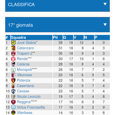
#
Squadra
Pti
G
V
N
P
1
Juve Stabia
*
39
16
12
4
0
2
Catanzaro
31
16
9
4
3
3
Trapani 2
**
30
16
9
4
3
4
Rende
***
30
17
10
1
6
5
Catania
28
16
8
4
4
6
Monopoli
****
26
16
7
7
2
7
Vibonese
23
16
6
5
5
8
Potenza
22
16
5
7
4
9
Casertana
22
16
5
7
4
10
Cavese
22
16
5
7
4
11
Sicula Leonzio
19
17
5
4
8
12
Reggina
*****
17
16
6
3
7
13
Virtus Francavilla
17
16
5
2
9
14
Viterbese
14
16
3
5
8