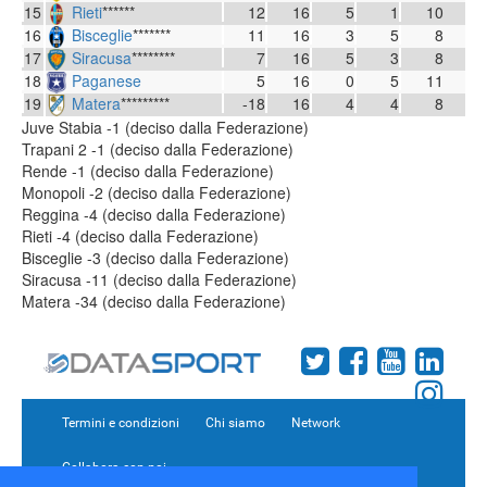
15
Rieti
******
12
16
5
1
10
16
Bisceglie
*******
11
16
3
5
8
17
Siracusa
********
7
16
5
3
8
18
Paganese
5
16
0
5
11
19
Matera
*********
-18
16
4
4
8
Juve Stabia -1 (deciso dalla Federazione)
Trapani 2 -1 (deciso dalla Federazione)
Rende -1 (deciso dalla Federazione)
Monopoli -2 (deciso dalla Federazione)
Reggina -4 (deciso dalla Federazione)
Rieti -4 (deciso dalla Federazione)
Bisceglie -3 (deciso dalla Federazione)
Siracusa -11 (deciso dalla Federazione)
Matera -34 (deciso dalla Federazione)
Termini e condizioni
Chi siamo
Network
Collabora con noi