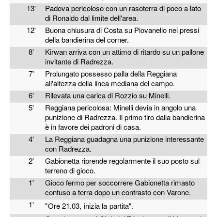
13'
Padova pericoloso con un rasoterra di poco a lato
di Ronaldo dal limite dell'area.
12'
Buona chiusura di Costa su Piovanello nei pressi
della bandierina del corner.
8'
Kirwan arriva con un attimo di ritardo su un pallone
invitante di Radrezza.
7'
Prolungato possesso palla della Reggiana
all'altezza della linea mediana del campo.
6'
Rilevata una carica di Rozzio su Minelli.
5'
Reggiana pericolosa: Minelli devia in angolo una
punizione di Radrezza. Il primo tiro dalla bandierina
è in favore dei padroni di casa.
4'
La Reggiana guadagna una punizione interessante
con Radrezza.
2'
Gabionetta riprende regolarmente il suo posto sul
terreno di gioco.
1'
Gioco fermo per soccorrere Gabionetta rimasto
contuso a terra dopo un contrasto con Varone.
1'
"Ore 21.03, inizia la partita".