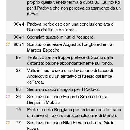
proprio quella veneta ferma a quota 36. Quinto ko
per il Padova che non perdeva esattamente da un
mese.
90'+4
Padova pericoloso con una conclusione alta di
Bunino dal limite dell'area.
90'+1
Segnalati quattro minuti di recupero.
90'+1
Sostituzione: esce Augustus Kargbo ed entra
Marcos Espeche
89'
Tentativo senza troppe pretese di Spanò dalla
distanza: pallone abbondantemente sul fondo.
88'
Voltolini neutralizza una deviazione di tacco di
Andelkovic su un tentativo di Kresic dal limite
dell'area.
88'
Secondo calcio d'angolo per il Padova.
86'
Sostituzione: esce Edoardo Soleri ed entra
Benjamin Mokulu
79'
Proteste della Reggiana per un tocco con la mano
di in area di Fazzi su una conclusione di Marchi.
77'
Sostituzione: esce Niko Kirwan ed entra Giulio
Favale