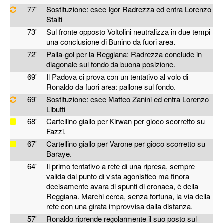
77'
Sostituzione: esce Igor Radrezza ed entra Lorenzo
Staiti
73'
Sul fronte opposto Voltolini neutralizza in due tempi
una conclusione di Bunino da fuori area.
72'
Palla-gol per la Reggiana: Radrezza conclude in
diagonale sul fondo da buona posizione.
69'
Il Padova ci prova con un tentativo al volo di
Ronaldo da fuori area: pallone sul fondo.
69'
Sostituzione: esce Matteo Zanini ed entra Lorenzo
Libutti
68'
Cartellino giallo per Kirwan per gioco scorretto su
Fazzi.
67'
Cartellino giallo per Varone per gioco scorretto su
Baraye.
64'
Il primo tentativo a rete di una ripresa, sempre
valida dal punto di vista agonistico ma finora
decisamente avara di spunti di cronaca, è della
Reggiana. Marchi cerca, senza fortuna, la via della
rete con una girata improvvisa dalla distanza.
57'
Ronaldo riprende regolarmente il suo posto sul