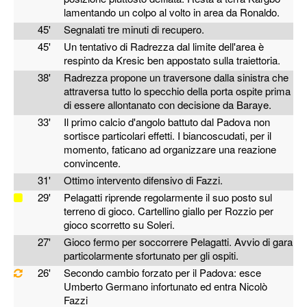
lamentando un colpo al volto in area da Ronaldo.
45'
Segnalati tre minuti di recupero.
45'
Un tentativo di Radrezza dal limite dell'area è
respinto da Kresic ben appostato sulla traiettoria.
38'
Radrezza propone un traversone dalla sinistra che
attraversa tutto lo specchio della porta ospite prima
di essere allontanato con decisione da Baraye.
33'
Il primo calcio d'angolo battuto dal Padova non
sortisce particolari effetti. I biancoscudati, per il
momento, faticano ad organizzare una reazione
convincente.
31'
Ottimo intervento difensivo di Fazzi.
29'
Pelagatti riprende regolarmente il suo posto sul
terreno di gioco. Cartellino giallo per Rozzio per
gioco scorretto su Soleri.
27'
Gioco fermo per soccorrere Pelagatti. Avvio di gara
particolarmente sfortunato per gli ospiti.
26'
Secondo cambio forzato per il Padova: esce
Umberto Germano infortunato ed entra Nicolò
Fazzi