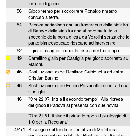
terreno di gioco.
56'
Gioco fermo per soccorrere Ronaldo rimasto
contuso a terra.
54'
Padova pericoloso con un traversone dalla sinistra
di Baraye dalla sinistra che attraversa tutto lo
specchio della porta difesa da Voltolini senza che le
punte biancoscudate riescano ad intervenire.
52'
Il gioco ristagna in questa fase a centrocampo.
49'
Cartellino giallo per Castiglia per gioco scorretto su
Marchi.
46'
Sostituzione: esce Denilson Gabionetta ed entra
Cristian Bunino
46'
Sostituzione: esce Enrico Piovanello ed entra Luca
Castiglia
46'
"Ore 22.07, inizia il secondo tempo". Alla ripresa
del gioco il Padova si presenta con due novità.
"Ore 21.51, finisce il primo tempo sul punteggio di
1-0 per la Reggiana".
45'+1
Si spegne sul fondo un tentativo di Marchi da
posizione piuttosto defilata. Resta a terra Kargbo