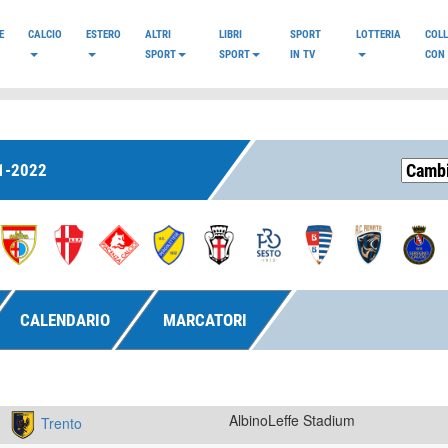
E
CALCIO
ESTERO
ALTRI
LIBRI
SPORT
LOTTERIA
COL
SPORT
SPORT
IN TV
CON 
1-2022
CALENDARIO
MARCATORI
AlbinoLeffe Stadium
Trento