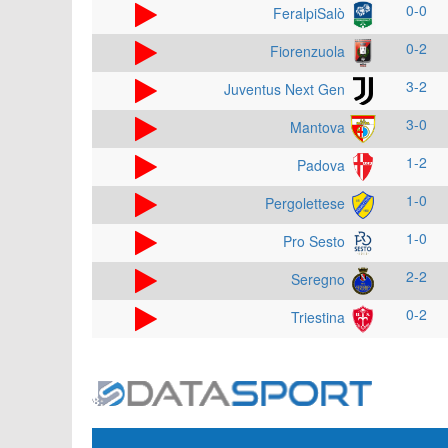
0-0
FeralpiSalò
0-2
Fiorenzuola
3-2
Juventus Next Gen
3-0
Mantova
1-2
Padova
1-0
Pergolettese
1-0
Pro Sesto
2-2
Seregno
0-2
Triestina