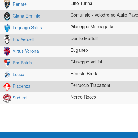
Lino Turina
Renate
Comunale - Velodromo Attilio Pave
Giana Erminio
Giuseppe Moccagatta
Legnago Salus
Danilo Martelli
Pro Vercelli
Euganeo
Virtus Verona
Giuseppe Voltini
Pro Patria
Ernesto Breda
Lecco
Ferruccio Trabattoni
Piacenza
Nereo Rocco
Sudtirol