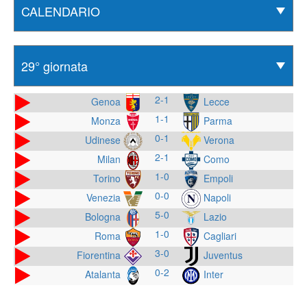
2-1
Genoa
Lecce
1-1
Monza
Parma
0-1
Udinese
Verona
2-1
Milan
Como
1-0
Torino
Empoli
0-0
Venezia
Napoli
5-0
Bologna
Lazio
1-0
Roma
Cagliari
3-0
Fiorentina
Juventus
0-2
Atalanta
Inter