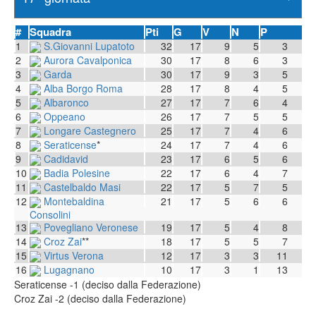
#
Squadra
Pti
G
V
N
P
1
S.Giovanni Lupatoto
32
17
9
5
3
2
Aurora Cavalponica
30
17
8
6
3
3
Garda
30
17
9
3
5
4
Alba Borgo Roma
28
17
8
4
5
5
Albaronco
27
17
7
6
4
6
Oppeano
26
17
7
5
5
7
Longare Castegnero
25
17
7
4
6
8
Seraticense
*
24
17
7
4
6
9
Cadidavid
23
17
6
5
6
10
Badia Polesine
22
17
6
4
7
11
Castelbaldo Masi
22
17
5
7
5
12
Montebaldina
21
17
5
6
6
Consolini
13
Povegliano Veronese
19
17
5
4
8
14
Croz Zai
**
18
17
5
5
7
15
Virtus Verona
12
17
3
3
11
16
Lugagnano
10
17
3
1
13
Seraticense -1 (deciso dalla Federazione)
Croz Zai -2 (deciso dalla Federazione)