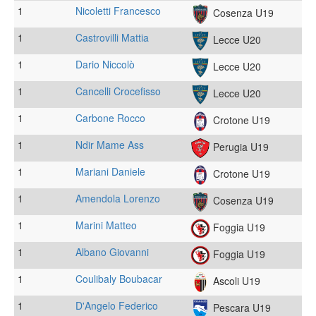
1
Nicoletti Francesco
Cosenza U19
1
Castrovilli Mattia
Lecce U20
1
Dario Niccolò
Lecce U20
1
Cancelli Crocefisso
Lecce U20
1
Carbone Rocco
Crotone U19
1
Ndir Mame Ass
Perugia U19
1
Mariani Daniele
Crotone U19
1
Amendola Lorenzo
Cosenza U19
1
Marini Matteo
Foggia U19
1
Albano Giovanni
Foggia U19
1
Coulibaly Boubacar
Ascoli U19
1
D'Angelo Federico
Pescara U19