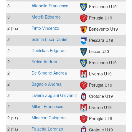
3
Altobello Francesco
Frosinone U19
3
Metelli Edoardo
Perugia U19
2
Pinto Vincenzo
(1 r.)
Benevento U19
2
Scimia Luca Daniel
Pescara U19
2
Dubickas Edgaras
Lecce U20
2
Errico Andrea
Frosinone U19
2
De Simone Andrea
Livorno U19
2
Bagnolo Andrea
Perugia U19
2
Liviera Zugiani Giovanni
Crotone U19
2
Milani Francesco
Livorno U19
2
Minacori Calogero
(1 r.)
Perugia U19
2
Falzetta Lorenzo
(1 r.)
Crotone U19