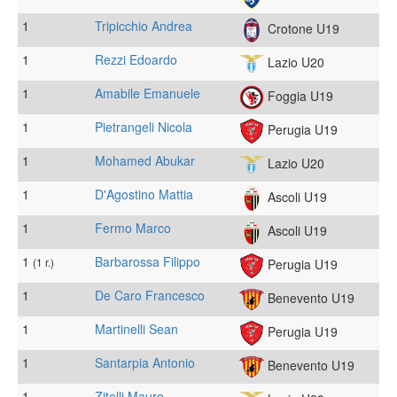
1
Tripicchio Andrea
Crotone U19
1
Rezzi Edoardo
Lazio U20
1
Amabile Emanuele
Foggia U19
1
Pietrangeli Nicola
Perugia U19
1
Mohamed Abukar
Lazio U20
1
D'Agostino Mattia
Ascoli U19
1
Fermo Marco
Ascoli U19
1
Barbarossa Filippo
(1 r.)
Perugia U19
1
De Caro Francesco
Benevento U19
1
Martinelli Sean
Perugia U19
1
Santarpia Antonio
Benevento U19
1
Zitelli Mauro