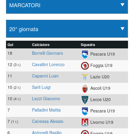
Gol
Calciatore
Squadra
18
Borrelli Gennaro
Pescara U19
12
Cavallini Lorenzo
(3 r.)
Foggia U19
11
Capanni Luan
Lazio U20
10
Sarli Luigi
(2 r.)
Ascoli U19
10
Lezzi Giacomo
(4 r.)
Lecce U20
7
Palladini Mattia
Pescara U19
7
Canessa Alessio
(1 r.)
Livorno U19
6
Antonelli Basilio
Foggia U19