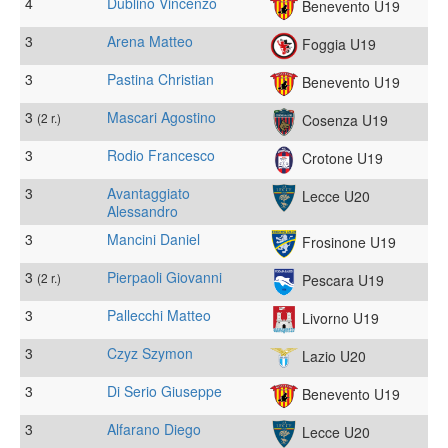
4
Dublino Vincenzo
Benevento U19
3
Arena Matteo
Foggia U19
3
Pastina Christian
Benevento U19
3
Mascari Agostino
(2 r.)
Cosenza U19
3
Rodio Francesco
Crotone U19
3
Avantaggiato
Lecce U20
Alessandro
3
Mancini Daniel
Frosinone U19
3
Pierpaoli Giovanni
(2 r.)
Pescara U19
3
Pallecchi Matteo
Livorno U19
3
Czyz Szymon
Lazio U20
3
Di Serio Giuseppe
Benevento U19
3
Alfarano Diego
Lecce U20