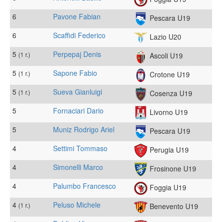
6
Pavone Fabian
Pescara U19
6
Scaffidi Federico
Lazio U20
5
Perpepaj Denis
(1 r.)
Ascoli U19
5
Sapone Fabio
(1 r.)
Crotone U19
5
Sueva Gianluigi
(1 r.)
Cosenza U19
5
Fornaciari Dario
Livorno U19
5
Muniz Rodrigo Ariel
Pescara U19
4
Settimi Tommaso
Perugia U19
4
Simonelli Marco
Frosinone U19
4
Palumbo Francesco
Foggia U19
4
Peluso Michele
(1 r.)
Benevento U19