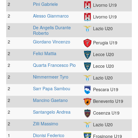
2
Pini Gabriele
Livorno U19
2
Alesso Gianmarco
Livorno U19
2
De Angelis Durante
Lazio U20
Roberto
2
Giordano Vincenzo
Perugia U19
2
Felici Mattia
Lecce U20
2
Quarta Francesco Pio
Lecce U20
2
Nimmermeer Tyro
Lazio U20
2
Sarr Papa Sambou
Pescara U19
2
Mancino Gaetano
Benevento U19
2
Santangelo Andrea
Cosenza U19
2
Zilli Massimo
Lazio U20
1
Dionisi Federico
Frosinone U19