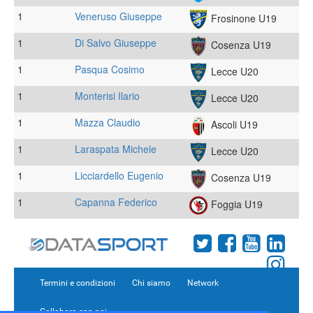
1
Veneruso Giuseppe
Frosinone U19
1
Di Salvo Giuseppe
Cosenza U19
1
Pasqua Cosimo
Lecce U20
1
Monterisi Ilario
Lecce U20
1
Mazza Claudio
Ascoli U19
1
Laraspata Michele
Lecce U20
1
Licciardello Eugenio
Cosenza U19
1
Capanna Federico
Foggia U19
Termini e condizioni
Chi siamo
Network
Collabora con noi