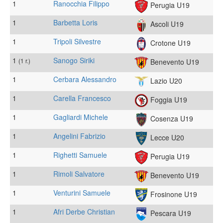
1
Ranocchia Filippo
Perugia U19
1
Barbetta Loris
Ascoli U19
1
Tripoli Silvestre
Crotone U19
1
Sanogo Siriki
(1 r.)
Benevento U19
1
Cerbara Alessandro
Lazio U20
1
Carella Francesco
Foggia U19
1
Gagliardi Michele
Cosenza U19
1
Angelini Fabrizio
Lecce U20
1
Righetti Samuele
Perugia U19
1
Rimoli Salvatore
Benevento U19
1
Venturini Samuele
Frosinone U19
1
Afri Derbe Christian
Pescara U19