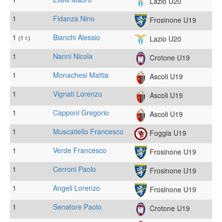
Lazio U20
1
Fidanza Nino
Frosinone U19
1
Bianchi Alessio
(1 r.)
Lazio U20
1
Nanni Nicola
Crotone U19
1
Monachesi Mattia
Ascoli U19
1
Vignati Lorenzo
Ascoli U19
1
Capponi Gregorio
Ascoli U19
1
Muscatiello Francesco
Foggia U19
1
Verde Francesco
Frosinone U19
1
Cerroni Paolo
Frosinone U19
1
Angeli Lorenzo
Frosinone U19
1
Senatore Paolo
Crotone U19