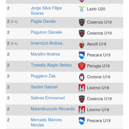
2
Jorge Silva Filipe
Lazio U20
Soares
2
Paglia Davide
(1 r.)
Cosenza U19
2
Peguiron Daniele
Cosenza U19
2
Invernizzi Andrea
(1 r.)
Ascoli U19
2
Marafini Andrea
Pescara U19
2
Trawally Alagie Seidou
Perugia U19
2
Ruggiero Zak
Crotone U19
2
Santini Gabriel
Livorno U19
2
Salines Emmanuel
Cosenza U19
2
Malandruccolo Riccardo
Livorno U19
2
Mercado Marcos
Pescara U19
Nicolas