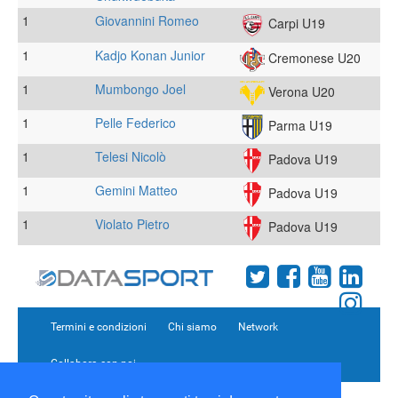
1
Giovannini Romeo
Carpi U19
1
Kadjo Konan Junior
Cremonese U20
1
Mumbongo Joel
Verona U20
1
Pelle Federico
Parma U19
1
Telesi Nicolò
Padova U19
1
Gemini Matteo
Padova U19
1
Violato Pietro
Padova U19
Termini e condizioni
Chi siamo
Network
Collabora con noi