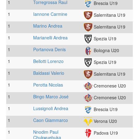
1
Torregrossa Raul
Brescia U19
1
Iannone Carmine
Salernitana U19
1
Marino Andrea
Salernitana U19
1
Marianelli Andrea
Spezia U19
1
Portanova Denis
Bologna U20
1
Bellotti Lorenzo
Spezia U19
1
Baldassi Valerio
Salernitana U19
1
Perotta Nicolas
Cremonese U20
1
Bingo Marco José
Cremonese U20
1
Lussignoli Andrea
Brescia U19
1
Caon Giammarco
Verona U20
1
Nnodim Paul
Padova U19
Chukwuebuka