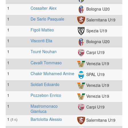
1
Cossalter Alex
Bologna U20
1
De Sarlo Pasquale
Salernitana U19
1
Figoli Matteo
Spezia U19
1
Visconti Elia
Bologna U20
1
Touré Nouhan
Carpi U19
1
Cavalli Tommaso
Venezia U19
1
Chakir Mohamed Amine
SPAL U19
1
Soldati Edoardo
Venezia U19
1
Pozzebon Enrico
Venezia U19
1
Mastromonaco
Carpi U19
Gianluca
1
Bartolotta Alessio
(1 r.)
Salernitana U19