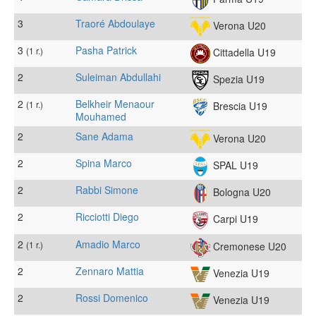
3
Traoré Abdoulaye
Verona U20
3
Pasha Patrick
(1 r.)
Cittadella U19
2
Suleiman Abdullahi
Spezia U19
2
Belkheir Menaour
(1 r.)
Brescia U19
Mouhamed
2
Sane Adama
Verona U20
2
Spina Marco
SPAL U19
2
Rabbi Simone
Bologna U20
2
Ricciotti Diego
Carpi U19
2
Amadio Marco
(1 r.)
Cremonese U20
2
Zennaro Mattia
Venezia U19
2
Rossi Domenico
Venezia U19