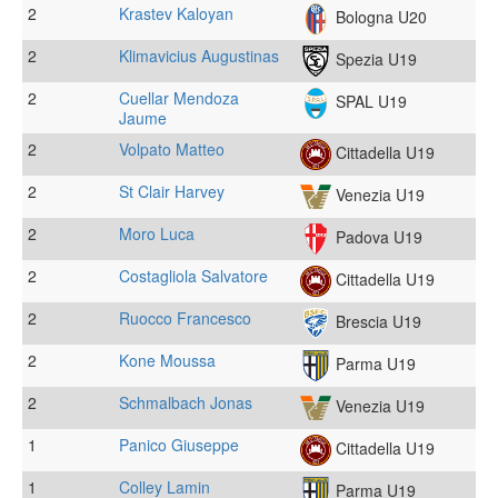
2
Krastev Kaloyan
Bologna U20
2
Klimavicius Augustinas
Spezia U19
2
Cuellar Mendoza
SPAL U19
Jaume
2
Volpato Matteo
Cittadella U19
2
St Clair Harvey
Venezia U19
2
Moro Luca
Padova U19
2
Costagliola Salvatore
Cittadella U19
2
Ruocco Francesco
Brescia U19
2
Kone Moussa
Parma U19
2
Schmalbach Jonas
Venezia U19
1
Panico Giuseppe
Cittadella U19
1
Colley Lamin
Parma U19