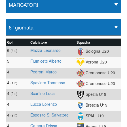
Gol
Calciatore
Squadra
6
Mazza Leonardo
(4 r.)
Bologna U20
5
Fiumicetti Alberto
Verona U20
4
Pedroni Marco
Cremonese U20
4
Spaviero Tommaso
(1 r.)
Cremonese U20
4
Scarlino Luca
(2 r.)
Spezia U19
4
Lucca Lorenzo
Brescia U19
4
Esposito S. Salvatore
(2 r.)
SPAL U19
4
Camara Drissa
Parma U19