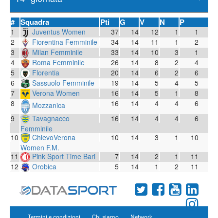
#
Squadra
Pti
G
V
N
P
1
Juventus Women
37
14
12
1
1
2
Fiorentina Femminile
34
14
11
1
2
3
Milan Femminile
33
14
10
3
1
4
Roma Femminile
26
14
8
2
4
5
Florentia
20
14
6
2
6
6
Sassuolo Femminile
19
14
5
4
5
7
Verona Women
16
14
5
1
8
8
16
14
4
4
6
Mozzanica
9
Tavagnacco
16
14
4
4
6
Femminile
10
ChievoVerona
10
14
3
1
10
Women F.M.
11
Pink Sport Time Bari
7
14
2
1
11
12
Orobica
5
14
1
2
11
Termini e condizioni
Chi siamo
Network