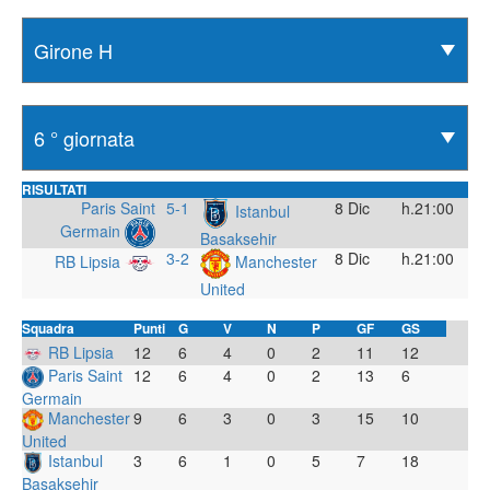
RISULTATI
Paris Saint
5-1
8 Dic
h.21:00
Istanbul
Germain
Basaksehir
3-2
8 Dic
h.21:00
RB Lipsia
Manchester
United
Squadra
Punti
G
V
N
P
GF
GS
RB Lipsia
12
6
4
0
2
11
12
Paris Saint
12
6
4
0
2
13
6
Germain
Manchester
9
6
3
0
3
15
10
United
Istanbul
3
6
1
0
5
7
18
Basaksehir