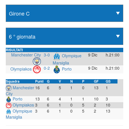
RISULTATI
Manchester City
3-0
9 Dic
h.21:00
Olympique
Marsiglia
0-2
9 Dic
h.21:00
Olympiakos
Porto
Squadra
Punti
G
V
N
P
GF
GS
Manchester
16
6
5
1
0
13
1
City
Porto
13
6
4
1
1
10
3
Olympiakos
3
6
1
0
5
2
10
Olympique
3
6
1
0
5
2
13
Marsiglia