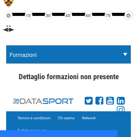
15'
30'
45'
60'
75'
90'
Dettaglio formazioni non presente
Termini e condizioni
Chi siamo
Network
Collabora con noi