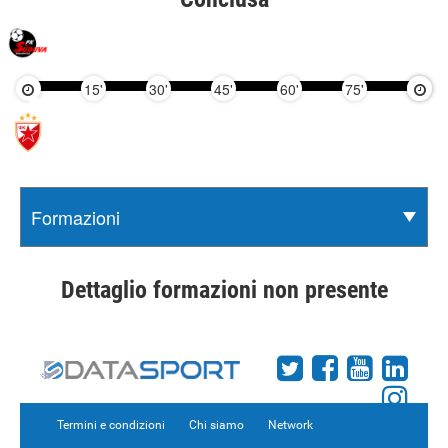
15'
30'
45'
60'
75'
90'
Dettaglio formazioni non presente
Termini e condizioni
Chi siamo
Network