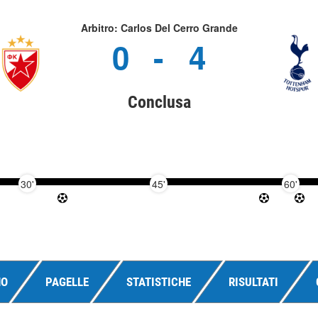
Arbitro: Carlos Del Cerro Grande
0
-
4
Conclusa
30'
45'
60'
NO
PAGELLE
STATISTICHE
RISULTATI