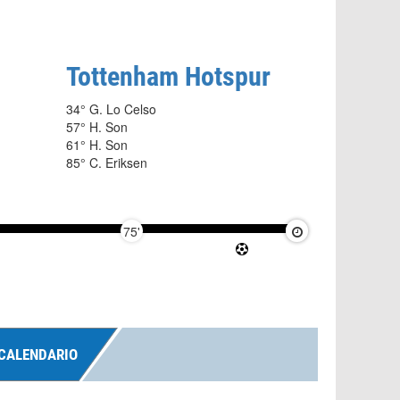
Tottenham Hotspur
34° G. Lo Celso
57° H. Son
61° H. Son
85° C. Eriksen
75'
90'
CALENDARIO