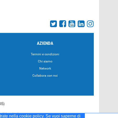
AZIENDA
Termini e condizioni
Chi siamo
Network
Collabora con noi
DS)
55 del 20/04/2001
strate nella cookie policy. Se vuoi saperne di