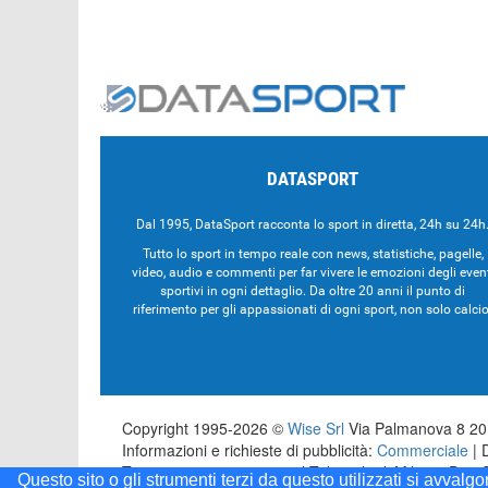
DATASPORT
Dal 1995, DataSport racconta lo sport in diretta, 24h su 24h
Tutto lo sport in tempo reale con news, statistiche, pagelle,
video, audio e commenti per far vivere le emozioni degli even
sportivi in ogni dettaglio. Da oltre 20 anni il punto di
riferimento per gli appassionati di ogni sport, non solo calcio
Copyright 1995-2026 ©
Wise Srl
Via Palmanova 8 201
Informazioni e richieste di pubblicità:
Commerciale
| 
Testata registrata presso il Tribunale di Milano: Dat
Questo sito o gli strumenti terzi da questo utilizzati si avvalg