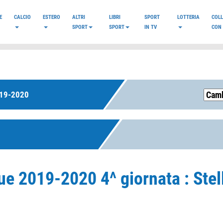
E
CALCIO
ESTERO
ALTRI
LIBRI
SPORT
LOTTERIA
COL
SPORT
SPORT
IN TV
CON 
19-2020
ue 2019-2020 4^ giornata : Ste