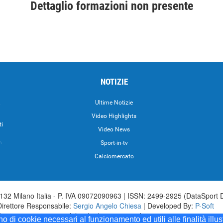
Dettaglio formazioni non presente
NOTIZIE
.
Ultime Notizie
Video Highlights
ti
Video News
.
Sport-in-tv
Calciomercato
32 Milano Italia - P. IVA 09072090963 | ISSN: 2499-2925 (DataSport 
Direttore Responsabile:
Sergio Angelo Chiesa
| Developed By:
P-Soft
aSport iscrizione n.173 del 30/03/1985 - www.datasport.it iscrizione n.2
ono di cookie necessari al funzionamento ed utili alle finalità illu