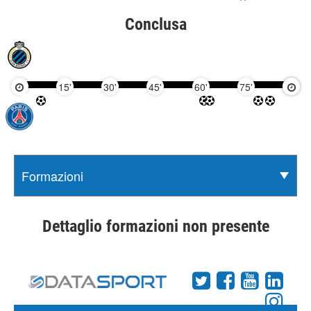
Conclusa
15'
30'
45'
60'
75'
90'
Dettaglio formazioni non presente