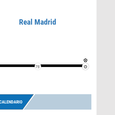
Real Madrid
75'
90'
CALENDARIO