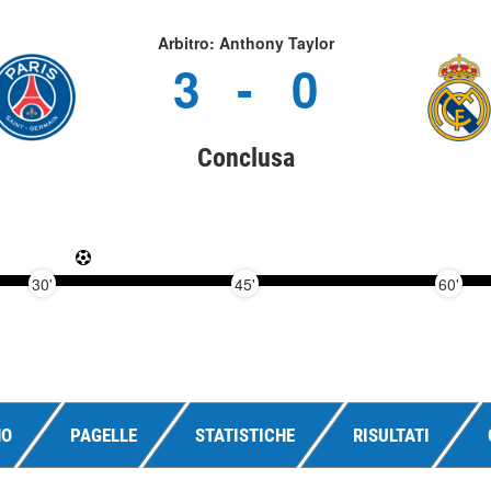
Arbitro: Anthony Taylor
3
-
0
Conclusa
30'
45'
60'
NO
PAGELLE
STATISTICHE
RISULTATI