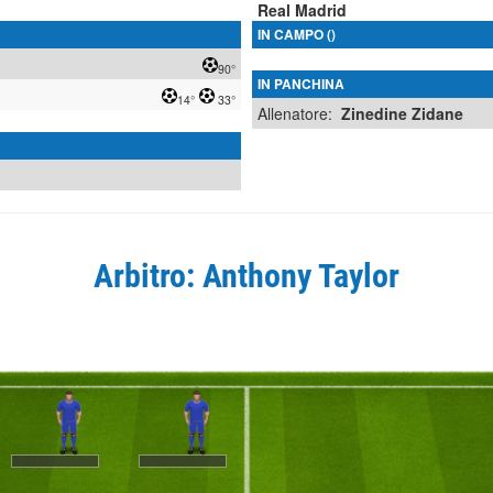
Real Madrid
IN CAMPO ()
90°
IN PANCHINA
14°
33°
Allenatore:
Zinedine Zidane
Arbitro: Anthony Taylor