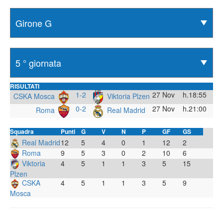
RISULTATI
1-2
27 Nov
h.18:55
CSKA Mosca
Viktoria Plzen
0-2
27 Nov
h.21:00
Roma
Real Madrid
Squadra
Punti
G
V
N
P
GF
GS
Real Madrid
12
5
4
0
1
12
2
Roma
9
5
3
0
2
10
6
Viktoria
4
5
1
1
3
5
15
Plzen
CSKA
4
5
1
1
3
5
9
Mosca