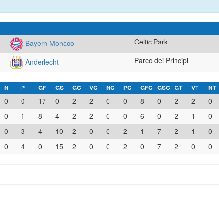
Celtic Park
Bayern Monaco
Parco dei Principi
Anderlecht
N
P
GF
GS
GC
VC
NC
PC
GFC
GSC
GT
VT
NT
0
0
17
0
2
2
0
0
8
0
2
2
0
0
1
8
4
2
2
0
0
6
0
2
1
0
0
3
4
10
2
0
0
2
1
7
2
1
0
0
4
0
15
2
0
0
2
0
7
2
0
0