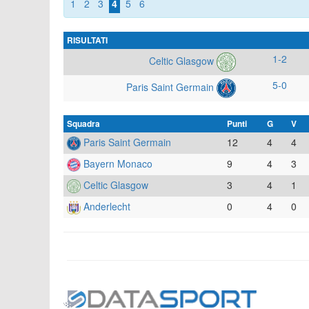
1
2
3
4
5
6
RISULTATI
1-2
Celtic Glasgow
5-0
Paris Saint Germain
Squadra
Punti
G
V
Paris Saint Germain
12
4
4
Bayern Monaco
9
4
3
Celtic Glasgow
3
4
1
Anderlecht
0
4
0