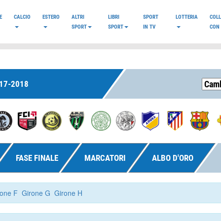
E
CALCIO
ESTERO
ALTRI
LIBRI
SPORT
LOTTERIA
COL
SPORT
SPORT
IN TV
CON 
17-2018
FASE FINALE
MARCATORI
ALBO D'ORO
rone F
Girone G
Girone H