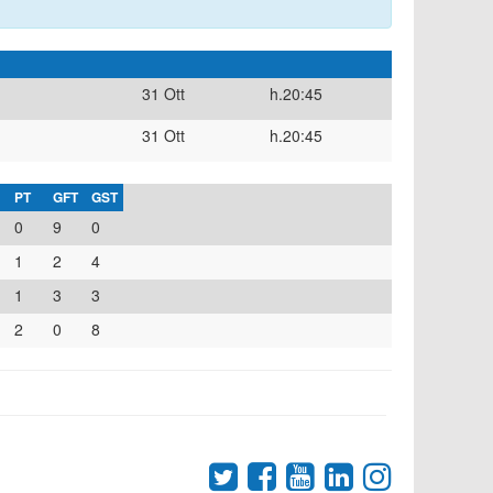
31 Ott
h.20:45
31 Ott
h.20:45
PT
GFT
GST
0
9
0
1
2
4
1
3
3
2
0
8