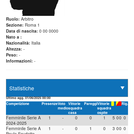
Ruolo:
Arbitro
Sezione:
Roma 1
Data di nascita:
0 00 0000
Nato a :
Nazionalità:
Italia
Altezza:
-
Peso:
-
Informazioni:
-
Ultimo agg. 01/06/2025 00:00
Competizione
Presenze
Voto
Vittorie
Pareggi
Vittorie
Rig.
medio
squadra
squadra
casa
ospite
Femminile Serie A
1
-
0
0
1
5
0
0
0
2024-2025
Femminile Serie A
1
-
0
1
0
3
0
0
0
Poule Scudetto