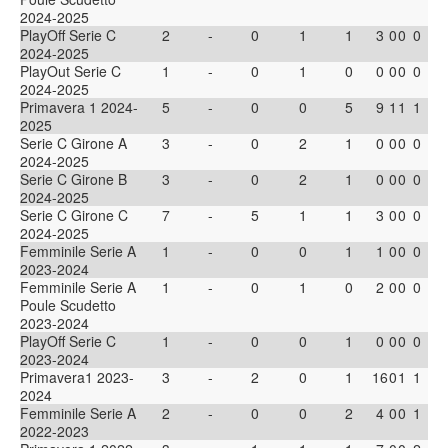
2024-2025
PlayOff Serie C
2
-
0
1
1
3
0
0
0
2024-2025
PlayOut Serie C
1
-
0
1
0
0
0
0
0
2024-2025
Primavera 1 2024-
5
-
0
0
5
9
1
1
1
2025
Serie C Girone A
3
-
0
2
1
0
0
0
0
2024-2025
Serie C Girone B
3
-
0
2
1
0
0
0
0
2024-2025
Serie C Girone C
7
-
5
1
1
3
0
0
0
2024-2025
Femminile Serie A
1
-
0
0
1
1
0
0
0
2023-2024
Femminile Serie A
1
-
0
1
0
2
0
0
0
Poule Scudetto
2023-2024
PlayOff Serie C
1
-
0
0
1
0
0
0
0
2023-2024
Primavera1 2023-
3
-
2
0
1
16
0
1
1
2024
Femminile Serie A
2
-
0
0
2
4
0
0
1
2022-2023