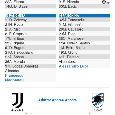
22
A. Florea
9
S. Ntanda
60°
14
G. Di Biase
30
M. Bacic
IN PANCHINA
IN PANCHINA
1
D. Zelezny
32
M. Tomasella
31
N. Rizzo
2
M. Gioannini
2
A. Nisci
26
M. Cavallaro
8
F. Crapisto
29
M. Diagne
17
L. Biliboc
36
C. Marchese
33
V. Ngana
11
A. Ovalle Santos
9
D. Pugno
16
I. Boiro Balde
21
G. Finocchiaro
19
M. Giolfo
27
A. Sosna
41
L. Paratici
36
A. Merola
Allenatore:
37
I. Lopez Comellas
Alessandro Lupi
Allenatore:
Francesco
Magnanelli
Arbitro: Andrea Ancora
4-2-3-1
3-5-2