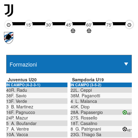
15'
30'
45'
60'
75'
90'
Juventus U20
Sampdoria U19
IN CAMPO (4-2-3-1)
IN CAMPO (3-5-2)
40
R. Radu
22
L. Ceppi
38
F. Savio
38
M. Paganotti
13
F. Verde
4
L. Malanca
3
B. Martinez
40
K. Diop
16
F. Pagnucco
28
A. Papasergio
48°
24
P. Mazur
27
S. Rossello
5
A. Boufandar
18
T. Casalino
7
A. Ventre
8
G. Patrignani
48°
10
A. Vacca
23
G. Thiago Sa