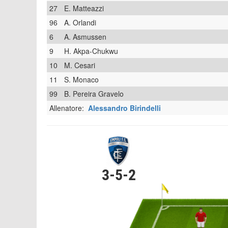
27
E. Matteazzi
96
A. Orlandi
6
A. Asmussen
9
H. Akpa-Chukwu
10
M. Cesari
11
S. Monaco
99
B. Pereira Gravelo
Allenatore:
Alessandro Birindelli
3-5-2