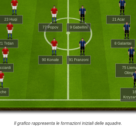
23 Huqi
21 Acar
77 Popov
9 Gabellini
21 Trdan
8 Galantai
90 Konate
91 Franzoni
cciardi
75 Liem
Olinga
ache
1
Krzyza
Il grafico rappresenta le formazioni iniziali delle squadre.