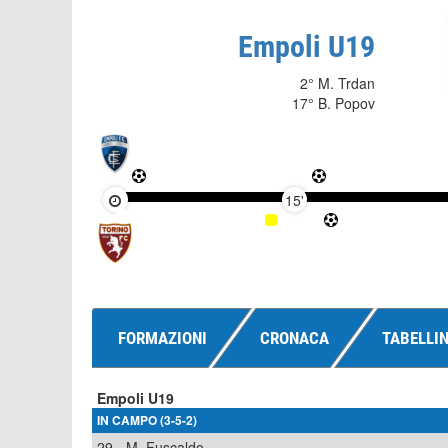
Empoli U19
2° M. Trdan
17° B. Popov
15'
FORMAZIONI
CRONACA
TABELLI
Empoli U19
IN CAMPO (3-5-2)
29
M. Fuscaldo