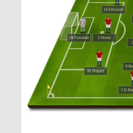
15 Falcusan
29 Fuscaldo
2 Moray
8 Ba
91 Rugani
7 El Bi