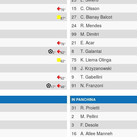
15
C. Olsson
76°
27
C. Bianay Balcot
87°
24
R. Mendes
99
M. Dimitri
21
E. Acar
76°
8
T. Galantai
2°
62°
75
K. Liema Olinga
62°
18
J. Krzyzanowski
9
T. Gabellini
62°
91
N. Franzoni
17°
46°
IN PANCHINA
31
R. Proietti
2
M. Pellini
3
F. Desole
16
A. Atlee Manneh