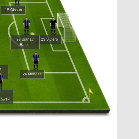
15 Olsson
27 Bianay
23 Siviero
Balcot
a
24 Mendes
8
nowski