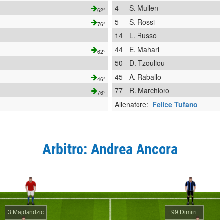
4
S. Mullen
62°
5
S. Rossi
76°
14
L. Russo
44
E. Mahari
62°
50
D. Tzouliou
45
A. Raballo
46°
77
R. Marchioro
76°
Allenatore:
Felice Tufano
Arbitro: Andrea Ancora
3 Majdandzic
99 Dimitri