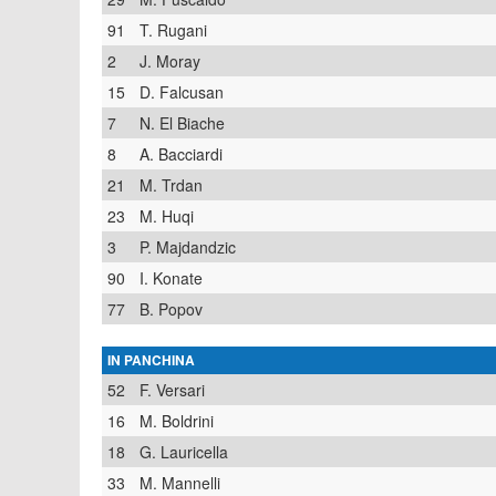
91
T. Rugani
2
J. Moray
15
D. Falcusan
7
N. El Biache
8
A. Bacciardi
21
M. Trdan
23
M. Huqi
3
P. Majdandzic
90
I. Konate
77
B. Popov
IN PANCHINA
52
F. Versari
16
M. Boldrini
18
G. Lauricella
33
M. Mannelli