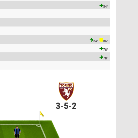
54°
54°
86°
76°
76°
3-5-2