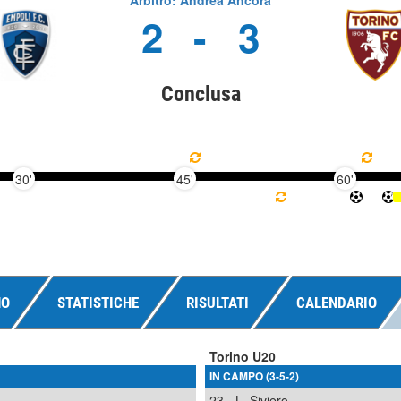
Arbitro: Andrea Ancora
2
-
3
Conclusa
30'
45'
60'
NO
STATISTICHE
RISULTATI
CALENDARIO
Torino U20
IN CAMPO (3-5-2)
23
L. Siviero