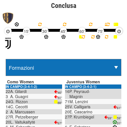
Conclusa
15'
30'
45'
60'
75'
90'
Como Women
Juventus Women
IN CAMPO (3-4-1-2)
IN CAMPO (3-4-2-1)
22
A. Gilardi
16
P. Peyraud-
46°
3
A. Guagni
Magnin
80°
24
G. Rizzon
71
M. Lenzini
88°
14
C. Cecotti
25
V. Calligaris
61°
2
A. Marcussen
20
E. Cascarino
27
R. Petzelberger
27
P. Krumbiegel
69°
59°
20
L. Vaitukaitytė
67°
31°