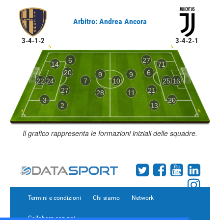
Arbitro: Andrea Ancora
3-4-1-2
3-4-2-1
6
27
14
71
20
6
9
9
22
24
7
10
25
16
27
21
28
11
3
20
2
13
Il grafico rappresenta le formazioni iniziali delle squadre.
Termini e condizioni
Chi siamo
Network
Collabora con noi