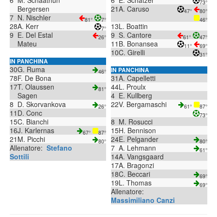
6
M. Schaathun
6
E. Schatzer
73°
Bergersen
21
A. Caruso
47°
80°
7
N. Nischler
81°
7°
46°
28
A. Kerr
13
L. Boattin
7°
9
E. Del Estal
9
S. Cantore
26°
61°
47°
Mateu
11
B. Bonansea
11°
69°
10
C. Girelli
31°
IN PANCHINA
30
G. Ruma
IN PANCHINA
46°
78
F. De Bona
31
A. Capelletti
17
T. Olaussen
44
L. Proulx
81°
Sagen
4
E. Kullberg
8
D. Skorvankova
22
V. Bergamaschi
26°
61°
87°
11
D. Conc
73°
15
C. Bianchi
8
M. Rosucci
16
J. Karlernas
15
H. Bennison
67°
87°
21
M. Picchi
24
E. Pelgander
80°
80°
Allenatore:
Stefano
7
A. Lehmann
61°
Sottili
14
A. Vangsgaard
17
A. Bragonzi
18
C. Beccari
69°
19
L. Thomas
69°
Allenatore:
Massimiliano Canzi