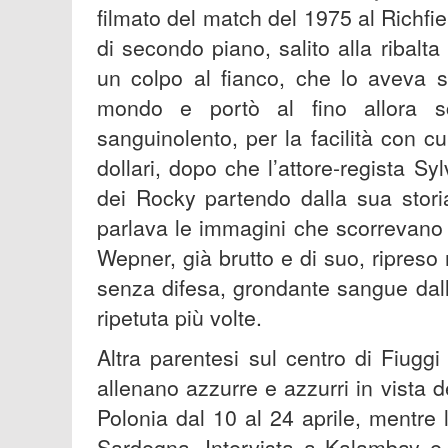
filmato del match del 1975 al Richfi
di secondo piano, salito alla ribalta
un colpo al fianco, che lo aveva s
mondo e portò al fino allora sc
sanguinolento, per la facilità con cui
dollari, dopo che l’attore-regista Sy
dei Rocky partendo dalla sua storia
parlava le immagini che scorrevano i
Wepner, già brutto e di suo, ripreso
senza difesa, grondante sangue dall
ripetuta più volte.
Altra parentesi sul centro di Fiuggi
allenano azzurre e azzurri in vista 
Polonia dal 10 al 24 aprile, mentre
Sardegna. Intervista a Kalambay e 