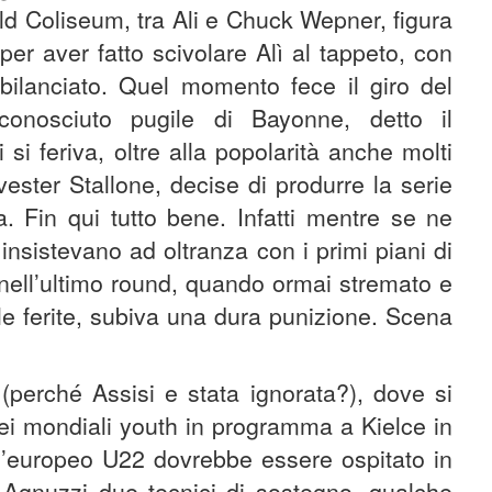
eld Coliseum, tra Ali e Chuck Wepner, figura
 per aver fatto scivolare Alì al tappeto, con
bilanciato. Quel momento fece il giro del
onosciuto pugile di Bayonne, detto il
 si feriva, oltre alla popolarità anche molti
lvester Stallone, decise di produrre la serie
. Fin qui tutto bene. Infatti mentre se ne
nsistevano ad oltranza con i primi piani di
 nell’ultimo round, quando ormai stremato e
e ferite, subiva una dura punizione. Scena
 (perché Assisi e stata ignorata?), dove si
dei mondiali youth in programma a Kielce in
 l’europeo U22 dovrebbe essere ospitato in
Agnuzzi due tecnici di sostegno, qualche