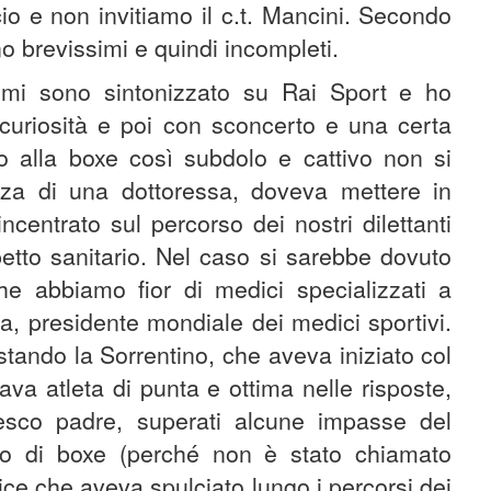
cio e non invitiamo il c.t. Mancini. Secondo
no brevissimi e quindi incompleti.
 mi sono sintonizzato su Rai Sport e ho
 curiosità e poi con sconcerto e una certa
 alla boxe così subdolo e cattivo non si
nza di una dottoressa, doveva mettere in
ncentrato sul percorso dei nostri dilettanti
etto sanitario. Nel caso si sarebbe dovuto
e abbiamo fior di medici specializzati a
a, presidente mondiale dei medici sportivi.
istando la Sorrentino, che aveva iniziato col
ava atleta di punta e ottima nelle risposte,
esco padre, superati alcune impasse del
no di boxe (perché non è stato chiamato
rice che aveva spulciato lungo i percorsi dei