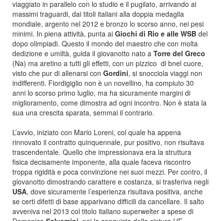
viaggiato in parallelo con lo studio e il pugilato, arrivando ai
massimi traguardi, dai titoli italiani alla doppia medaglia
mondiale, argento nel 2012 e bronzo lo scorso anno, nei pesi
minimi. In piena attività, punta ai
Giochi di Rio e alle WSB
del
dopo olimpiadi. Questo il mondo del maestro che con molta
dedizione e umiltà, guida il giovanotto nato a
Torre del Greco
(Na) ma aretino a tutti gli effetti, con un pizzico di bnel cuore,
visto che pur di allenarsi con
Gordini
, si snocciola viaggi non
indifferenti. Fiordigiglio non è un novellino, ha compiuto 30
anni lo scorso primo luglio, ma ha sicuramente margini di
miglioramento, come dimostra ad ogni incontro. Non è stata la
sua una crescita sparata, semmai il contrario.
L’avvio, iniziato con Mario Loreni, col quale ha appena
rinnovato il contratto quinquennale, pur positivo, non risultava
trascendentale. Quello che impressionava era la struttura
fisica decisamente imponente, alla quale faceva riscontro
troppa rigidità e poca convinzione nei suoi mezzi. Per contro, il
giovanotto dimostrando carattere e costanza, si trasferiva negli
USA
, dove sicuramente l’esperienza risultava positiva, anche
se certi difetti di base apparivano difficili da cancellare. Il salto
avveniva nel 2013 col titolo italiano superwelter a spese di