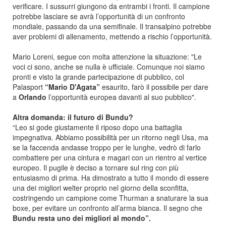
verificare. I sussurri giungono da entrambi i fronti. Il campione
potrebbe lasciare se avrà l’opportunità di un confronto
mondiale, passando da una semifinale. Il transalpino potrebbe
aver problemi di allenamento, mettendo a rischio l’opportunità.
Mario Loreni, segue con molta attenzione la situazione: "Le
voci ci sono, anche se nulla è ufficiale. Comunque noi siamo
pronti e visto la grande partecipazione di pubblico, col
Palasport
“Mario D'Agata”
esaurito, farò il possibile per dare
a
Orlando
l’opportunità europea davanti al suo pubblico".
Altra domanda: il futuro di Bundu?
“Leo si gode giustamente il riposo dopo una battaglia
impegnativa. Abbiamo possibilità per un ritorno negli Usa, ma
se la faccenda andasse troppo per le lunghe, vedrò di farlo
combattere per una cintura e magari con un rientro al vertice
europeo. Il pugile è deciso a tornare sul ring con più
entusiasmo di prima. Ha dimostrato a tutto il mondo di essere
una dei migliori welter proprio nel giorno della sconfitta,
costringendo un campione come Thurman a snaturare la sua
boxe, per evitare un confronto all’arma bianca. Il segno che
Bundu resta uno dei migliori al mondo”.