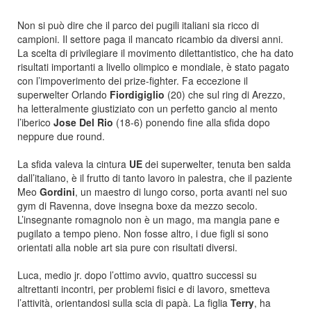
Non si può dire che il parco dei pugili italiani sia ricco di
campioni. Il settore paga il mancato ricambio da diversi anni.
La scelta di privilegiare il movimento dilettantistico, che ha dato
risultati importanti a livello olimpico e mondiale, è stato pagato
con l’impoverimento dei prize-fighter. Fa eccezione il
superwelter Orlando
Fiordigiglio
(20) che sul ring di Arezzo,
ha letteralmente giustiziato con un perfetto gancio al mento
l’iberico
Jose Del Rio
(18-6) ponendo fine alla sfida dopo
neppure due round.
La sfida valeva la cintura
UE
dei superwelter, tenuta ben salda
dall’italiano, è il frutto di tanto lavoro in palestra, che il paziente
Meo
Gordini
, un maestro di lungo corso, porta avanti nel suo
gym di Ravenna, dove insegna boxe da mezzo secolo.
L’insegnante romagnolo non è un mago, ma mangia pane e
pugilato a tempo pieno. Non fosse altro, i due figli si sono
orientati alla noble art sia pure con risultati diversi.
Luca, medio jr. dopo l’ottimo avvio, quattro successi su
altrettanti incontri, per problemi fisici e di lavoro, smetteva
l’attività, orientandosi sulla scia di papà. La figlia
Terry
, ha