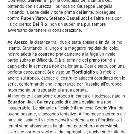
Domenico
Salvemini
, poi la conquista della cintura UE,
battendo con sicurezza il pur scaltro Giuseppe Langella,
iniziando la serie delle vittorie prima del limite, proseguite
contro
Ruben Varon, Stefano Castellucci
e l’altra sera con
l’altro iberico
Del Rio
, non un super, ma pur sempre
avversario da tenere in considerazione.
Ad
Arezzo
, la distanza tra i due è stata abissale fin dal primo
istante. Sfruttando l’allungo e la maggiore rapidità dei colpi, il
nostro atleta ha costretto praticamente alla fuga un rivale
parso subito in difficoltà. Già al termine del primo round si
capiva che la sentenza non era lontana. Così è stato, con una
perfetta esecuzione. Si è visto un
Fiordigiglio
più mobile
anche sul tronco, capace di costruire attacchi coordinati con le
serie, confermando che le speranze per l’assalto all’europeo
rappresenta un traguardo alla sua portata.
Al momento il campione europeo in carica è il tedesco, nato in
Ecuador
, Jack
Culcay
pugile di ottima qualità, ma non
insuperabile. Lo sfidante ufficiale è il francese Cedric
Vitu
, dal
pugno pesante, al secondo tentativo. A fine mese sapremo chi
ha vinto l’asta e il vincitore dovrà vedersela con Fiordigiglio. I
tempi sono abbastanza lunghi, ma potrebbero abbreviarsi,
visto che corrono voci di sfida improbabile, anche se è tutto da