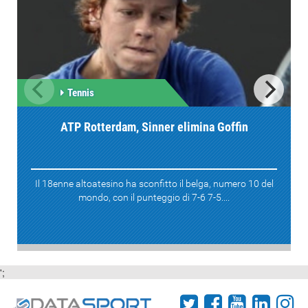
Tennis
ATP Rotterdam, Sinner elimina Goffin
Il 18enne altoatesino ha sconfitto il belga, numero 10 del
mondo, con il punteggio di 7-6 7-5....
';