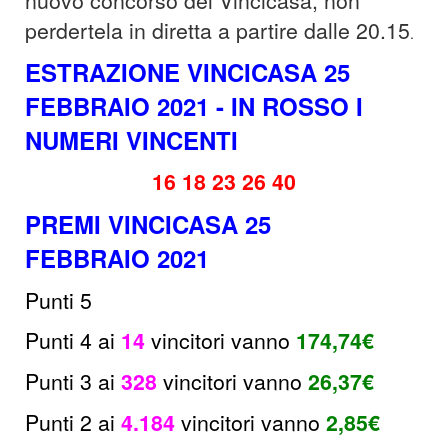
nuovo concorso del Vincicasa, non
perdertela in diretta a partire dalle 20.15
.
ESTRAZIONE VINCICASA 25
FEBBRAIO 2021 - IN ROSSO I
NUMERI VINCENTI
16 18 23 26 40
PREMI VINCICASA 25
FEBBRAIO 2021
Punti 5
Punti 4 ai
14
v
incitori
vanno
174,74
€
Punti 3 ai
328
v
incitori vanno
26,37€
Punti 2 ai
4.184
vincitori
vanno
2,85€