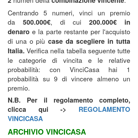
2
numeri della
combinazione
vincente
.
Centrando 5 numeri, vinci un premio
da
500.000€
, di cui
200.000€
in
denaro
e la parte restante per l'acquisto
di una o più
case da scegliere in tutta
Italia.
Verifica nella tabella seguente tutte
le categorie di vincita e le relative
probabilità: con VinciCasa hai 1
probabilità su 9 di vincere almeno un
premio.
N.B. Per il regolamento completo,
clicca qui ->
REGOLAMENTO
VINCICASA
ARCHIVIO VINCICASA