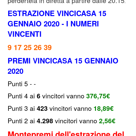
perdertela in diretta a partire dalle 20.15
.
ESTRAZIONE VINCICASA 15
GENNAIO 2020
- I NUMERI
VINCENTI
9 17 25 26 39
PREMI VINCICASA 15 GENNAIO
2020
Punti 5
- -
Punti 4 ai
6
vincitori
vanno
376,75
€
Punti 3 ai
423
vincitori vanno
18,89€
Punti 2 ai
4.298
vincitori vanno
2,56
€
Montepremi dell'estrazione del